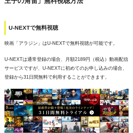
王子の角笛」無料視聴方法
AS
・30日間
◎
・1600P
U-NEXTで無料視聴
・1958円
music.jp
映画「アラジン」はU-NEXTで無料視聴が可能です。
・登録月無料
◎
・550P
U-NEXTは通常登録の場合、月額2189円（税込）動画配信
ビデオマーケッ
・550円
ト
サービスですが、U-NEXTに初めてのお申し込みの場合、
登録から31日間無料で利用することができます。
・ポイント翌月還元
△
・0P
・通年無料
DMM 動画
・14日間無料
ー
・0P
・1070円
ゲオTV