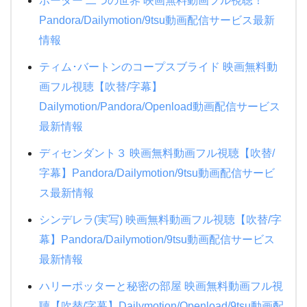
ボーダー 二つの世界 映画無料動画フル視聴！
Pandora/Dailymotion/9tsu動画配信サービス最新
情報
ティム･バートンのコープスブライド 映画無料動
画フル視聴【吹替/字幕】
21：00『ナルニア国物語／第２章：カ
Dailymotion/Pandora/Openload動画配信サービス
スピアン王子の角笛』『ナルニア国物
最新情報
語』第2章。前作に引き続きぺべンシー
ディセンダント３ 映画無料動画フル視聴【吹替/
家の4人の兄妹たちがナルニア国を訪
字幕】Pandora/Dailymotion/9tsu動画配信サービ
れ、邪悪な叔父ミラースに命を狙われた
ス最新情報
カスピアン王子を助けるべく戦う。
http://bit.ly/bNttJb
#eiga
シンデレラ(実写) 映画無料動画フル視聴【吹替/字
幕】Pandora/Dailymotion/9tsu動画配信サービス
— ムービープラス (@movie_plus)
最新情報
October 26, 2010
ハリーポッターと秘密の部屋 映画無料動画フル視
聴【吹替/字幕】Dailymotion/Openload/9tsu動画配