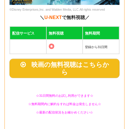
©Disney Enterprises,Inc. and Walden Media, LLC.All rights reserved
＼
U-NEXT
で無料視聴／
配信サービス
無料視聴
無料期間
◎
登録から31日間
映画の無料視聴はこちらか
ら
☆31日間無料のお試し利用ができます☆
☆無料期間内に解約をすれば料金は発生しません☆
☆最新の配信状況をお確かめください☆