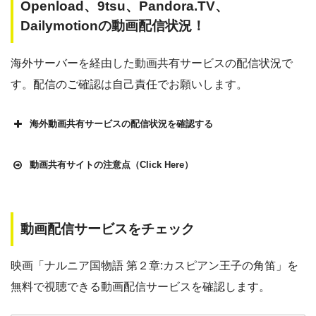
Openload、9tsu、Pandora.TV、
Dailymotionの動画配信状況！
海外サーバーを経由した動画共有サービスの配信状況で
す。配信のご確認は自己責任でお願いします。
海外動画共有サービスの配信状況を確認する
動画共有サイトの注意点（Click Here）
動画配信サービスをチェック
Openload
や9tsu、無料ホームシアターなどの海外動画共有サ
イトで配信されている動画は、著作権法や象徴権を侵害して
映画「ナルニア国物語 第２章:カスピアン王子の角笛」を
各動画共有サイトを実際に確認する
いる恐れがあります。
無料で視聴できる動画配信サービスを確認します。
法律に触れることはもちろん、フィッシング詐欺やウイルス
▶︎Openload(アクセスブロック中）
感染によるスマホ・パソコントラブルの原因となります。