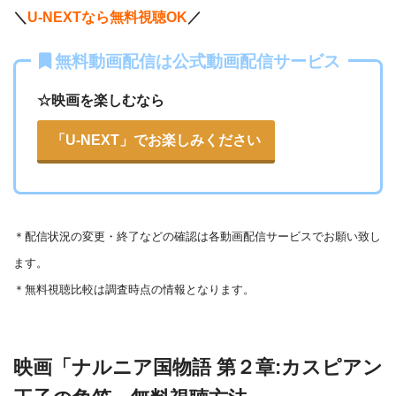
ABCテレビ
・1056円
AbemaTV
＼
U-NEXTなら無料視聴OK
／
ー
ー
・視聴できません
無料動画配信は公式動画配信サービス
テレビ大阪
・31日間
△
・0P
・550円
dTV
☆映画を楽しむなら
ー
ー
・視聴できません
カンテレドーガ
「U-NEXT」でお楽しみください
・無料なし
ー
・0P
・880円~
Netflix
ー
ー
・視聴できません
ytv MyDo
＊
配信状況の変更・終了などの確認は各動画配信サービスでお願い致し
・30日間
△
・0P
ます。
ー
ー
・視聴できません
Amazonプライム・
・550円
MBS動画イズム
＊無料視聴比較は調査時点の情報となります。
ビデオ
ー
ー
・30日間
・視聴できません
映画「ナルニア国物語 第２章:カスピアン
◎
・0P
GYAO!
TSUTAYA DISC
・2052円