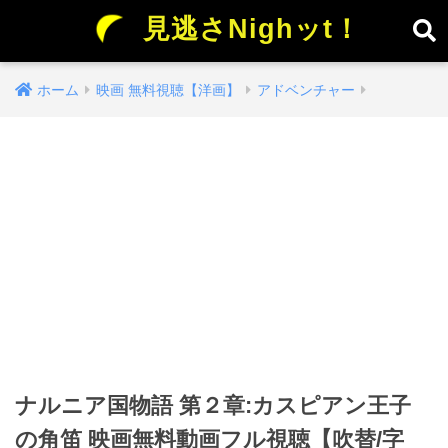
見逃さNighッt！
ホーム
映画 無料視聴【洋画】
アドベンチャー
ナルニア国物語 第２章:カスピアン王子
の角笛 映画無料動画フル視聴【吹替/字