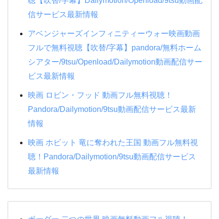
聴【吹替/字幕】Dailymotion/Openload/9tsu動画配
信サービス最新情報
アベンジャーズインフィニティーウォー映画動画
「ナルニア国物語/第2章カスピアン王子
フルで無料視聴【吹替/字幕】pandora/無料ホーム
の角笛」
シアター/9tsu/Openload/Dailymotion動画配信サー
ナルニアの世界観が本当に素敵…
ビス最新情報
2章は1章を超える映像美、ストーリーで
ナルニアの世界にたっぷり浸れる😭❤
映画 ロビン・フッド 動画フル無料視聴！
毎回ラストが最高で涙無しに見れたこと
Pandora/Dailymotion/9tsu動画配信サービス最新
は無い🤣
情報
いつかアスランに会いたいなぁ😢
#ナル
映画 ホビット 竜に奪われた王国 動画フル無料視
ニア国物語
#nanaの映画鑑賞
#映画好き
聴！Pandora/Dailymotion/9tsu動画配信サービス
と繋がりたい
pic.twitter.com/lwSykCl35x
最新情報
— Nana (@Nanamovies03)
November
4, 2019