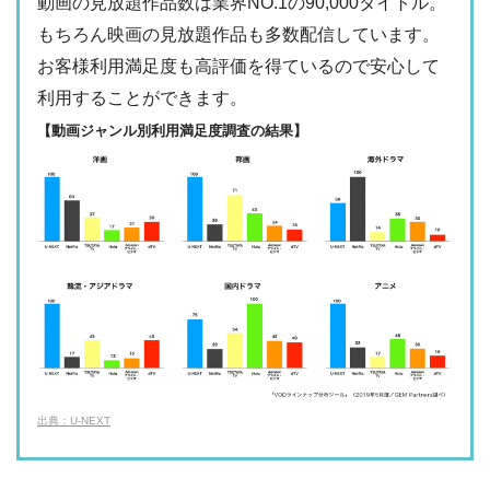
動画の見放題作品数は業界NO.1の90,000タイトル。
日テレTADA
もちろん映画の見放題作品も多数配信しています。
・2週間
△
・0P
お客様利用満足度も高評価を得ているので安心して
・1017円
Paravi
ー
ー
利用することができます。
・視聴できません
TBS FREE
【動画ジャンル別利用満足度調査の結果】
・31日間
ー
・1000P
NHKオンデマン
・2189円
ー
ー
ド
・視聴できません
テレ朝動画
・31日間
◎
・600P
・2189円
ー
ー
U-NEXT
・視聴できません
ネットもテレ東
・30日間
◎
・540P
ー
ー
・618円
・視聴できません
TELASA
FOD見逃し無料
出典：U-NEXT
・2週間
ー
ー
ー
・視聴できません
・0P