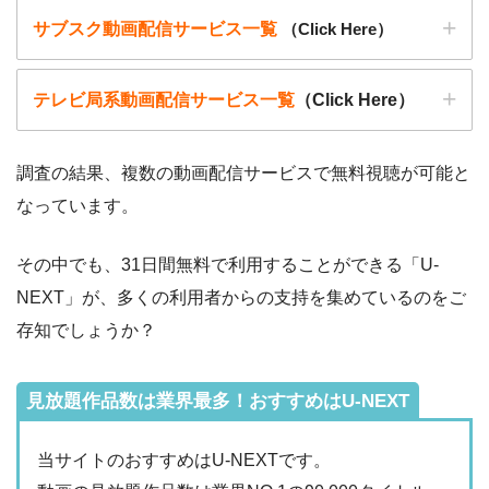
▶︎
9tsu
サブスク動画配信サービス一覧
（Click Here）
こうした動画共有サイトでの動画の視聴は控える事をおすす
めします。
▶︎
Pandora.TV
テレビ局系動画配信サービス一覧
（Click Here）
また、著作権については、保護の・違反に対しての厳罰化の
▶︎
Dailymotion
法改正がされました。（詳しくは「
文化庁
」WEBサイト参
照）
調査の結果、複数の動画配信サービスで無料視聴が可能と
著作物の取り扱いについては注意喚起が「
公益社団法人著作
なっています。
動画配信サービ
・無料期間
物情報センター
」と「
日本民間放送連盟
」からもされていま
配信
初回無料ポイント
ス
・月額料金
その中でも、31日間無料で利用することができる「U-
す。
動画配信サービ
配信
配信期間
過去動画視聴
NEXT」が、多くの利用者からの支持を集めているのをご
ス
以下で紹介する動画配信サイトは安全に作品を視聴することがで
・2週間
ー
存知でしょうか？
・0P
きます。
・1026円
Hulu
ー
ー
・視聴できません
Tver
見放題作品数は業界最多！おすすめはU-NEXT
・31日間
ー
・最大900P
・2189円
当サイトのおすすめはU-NEXTです。
FODプレミアム
ー
ー
・視聴できません