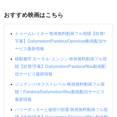
今年最後の映画は『ナルニア国物語：第
おすすめ映画はこちら
2章：カスピアン王子の角笛』
大好きなナルニアで今年を締めくくれて
嬉しい！2020年最初は第3章を観るよ🎞
トゥームレイダー 映画無料動画フル視聴【吹替/
字幕】Dailymotion/Pandora/Openload動画配信サ
久々に観たんだけどやっぱり私はナルニ
ービス最新情報
アが大好きだ〜って思った♥
それぞれが役目を全うする姿、皆の特徴
移動都市 モータル･エンジン 映画無料動画フル視
を捉えた衣装が素敵で格好良くて見惚れ
聴【吹替/字幕】Dailymotion/Pandora/9tsu動画配
ちゃう。
pic.twitter.com/2zBRMq2DPF
信サービス最新情報
— 曇 (@_49Lmk)
December 31, 2019
ジュマンジ/ネクストレベル 映画無料動画フル視
聴！Pandora/Dailymotion/9tsu動画配信サービス
最新情報
ハリーポッターと秘密の部屋 映画無料動画フル視