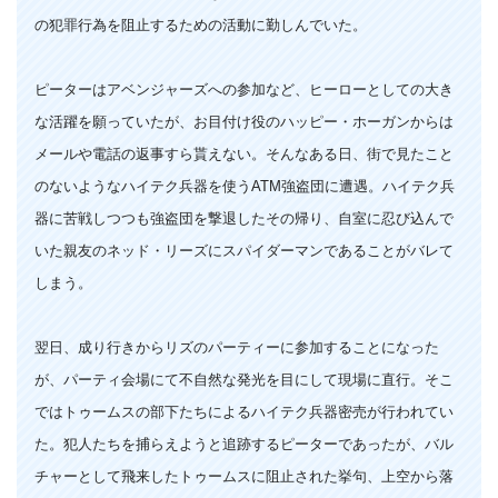
の犯罪行為を阻止するための活動に勤しんでいた。
ピーターはアベンジャーズへの参加など、ヒーローとしての大き
な活躍を願っていたが、お目付け役のハッピー・ホーガンからは
メールや電話の返事すら貰えない。そんなある日、街で見たこと
のないようなハイテク兵器を使うATM強盗団に遭遇。ハイテク兵
器に苦戦しつつも強盗団を撃退したその帰り、自室に忍び込んで
いた親友のネッド・リーズにスパイダーマンであることがバレて
しまう。
翌日、成り行きからリズのパーティーに参加することになった
が、パーティ会場にて不自然な発光を目にして現場に直行。そこ
ではトゥームスの部下たちによるハイテク兵器密売が行われてい
た。犯人たちを捕らえようと追跡するピーターであったが、バル
チャーとして飛来したトゥームスに阻止された挙句、上空から落