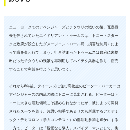
ニューヨークでのアベンジャーズとチタウリの戦いの後、瓦礫撤
去を任されていたエイドリアン・トゥームスは、トニー・スター
クと政府が設立したダメージコントロール局（損害統制局）によ
って職を奪われてしまう。行き詰まったトゥームスは政府に未提
出だったチタウリの残骸を再利用してハイテク兵器を作り、密売
することで利益を得ようと思いつく。
それから8年後、クイーンズに住む高校生のピーター・パーカーは
アベンジャーズの内乱の際にトニーに見出される。ピーターはト
ニーに大きな活動領域こそ認められなかったが、彼によって開発
されたスーツを貰う。片思い相手であるリズも所属するアカデミ
ック・デカスロン（学力コンテスト）の部活動参加を疎かにする
一方で、ピーターは「親愛なる隣人」スパイダーマンとして、街