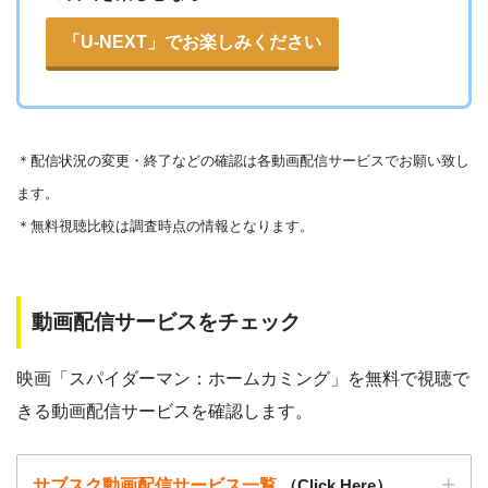
法律に触れることはもちろん、フィッシング詐欺やウイルス
▶︎Openload(アクセスブロック中）
「U-NEXT」でお楽しみください
感染によるスマホ・パソコントラブルの原因となります。
▶︎
9tsu
こうした動画共有サイトでの動画の視聴は控える事をおすす
めします。
▶︎
Pandora.TV
＊
配信状況の変更・終了などの確認は各動画配信サービスでお願い致し
また、著作権については、保護の・違反に対しての厳罰化の
▶︎
Dailymotion
ます。
法改正がされました。（詳しくは「
文化庁
」WEBサイト参
＊無料視聴比較は調査時点の情報となります。
照）
著作物の取り扱いについては注意喚起が「
公益社団法人著作
物情報センター
」と「
日本民間放送連盟
」からもされていま
動画配信サービスをチェック
す。
以下で紹介する動画配信サイトは安全に作品を視聴することがで
映画「スパイダーマン：ホームカミング」を無料で視聴で
きます。
きる動画配信サービスを確認します。
サブスク動画配信サービス一覧
（Click Here）