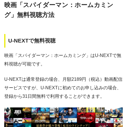
映画「スパイダーマン：ホームカミン
動画配信サービス
配信動画
月額
無料期間
・30日間
◎
グ」無料視聴方法
・1600P
数
料
・1958円
music.jp
music.jp
約180,000本
1958円
30日
U-NEXTで無料視聴
・登録月無料
ゲオTV
約20,000本
1070円
14日
◎
・550P
ビデオマーケッ
・550円
映画「スパイダーマン：ホームカミング」はU-NEXTで無
ト
dTV
約120,000本
550円
31日
料視聴が可能です。
Paravi
約8,000本
1017円
14日
・ポイント翌月還元
△
・0P
U-NEXTは通常登録の場合、月額2189円（税込）動画配信
・通年無料
TSUTAYA DISCAS
約24,000本
2417円
30日
DMM 動画
サービスですが、U-NEXTに初めてのお申し込みの場合、
hulu
約50,000本
1026円
14日
登録から31日間無料で利用することができます。
・14日間無料
ー
・0P
FODプレミアム
約50,000本
976円
2週間
・1070円
ゲオTV
U-NEXT
約140,000本
2189円
31日