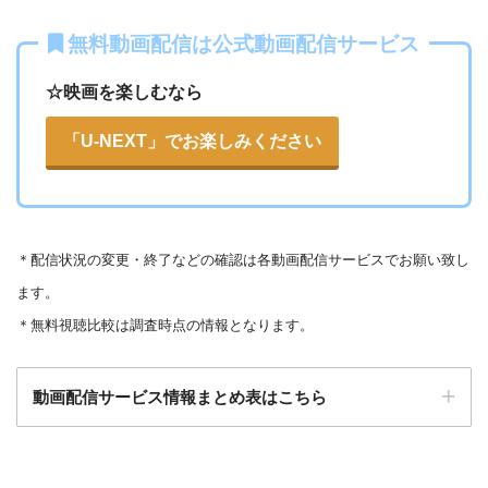
ー
ー
・視聴できません
無料動画配信は公式動画配信サービス
テレビ大阪
・31日間
△
・0P
・550円
dTV
☆映画を楽しむなら
ー
ー
・視聴できません
カンテレドーガ
「U-NEXT」でお楽しみください
・無料なし
ー
・0P
・880円~
Netflix
ー
ー
・視聴できません
ytv MyDo
＊
配信状況の変更・終了などの確認は各動画配信サービスでお願い致し
・30日間
△
・0P
ます。
ー
ー
・視聴できません
Amazonプライム・
・550円
MBS動画イズム
＊無料視聴比較は調査時点の情報となります。
ビデオ
動画配信サービス情報まとめ表はこちら
ー
ー
・30日間
・視聴できません
◎
・0P
GYAO!
TSUTAYA DISC
・2052円
検索:
AS