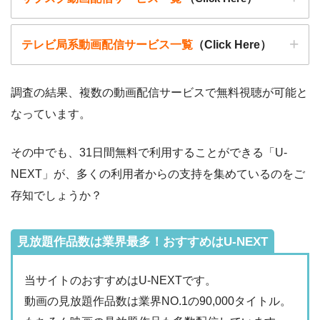
テレビ局系動画配信サービス一覧
（Click Here）
調査の結果、複数の動画配信サービスで無料視聴が可能と
なっています。
動画配信サービ
・無料期間
配信
初回無料ポイント
ス
・月額料金
その中でも、31日間無料で利用することができる「U-
動画配信サービ
配信
配信期間
過去動画視聴
NEXT」が、多くの利用者からの支持を集めているのをご
ス
・2週間
ー
存知でしょうか？
・0P
・1026円
Hulu
ー
ー
・視聴できません
Tver
見放題作品数は業界最多！おすすめはU-NEXT
・31日間
ー
・最大900P
・2189円
当サイトのおすすめはU-NEXTです。
FODプレミアム
ー
ー
・視聴できません
動画の見放題作品数は業界NO.1の90,000タイトル。
日テレTADA