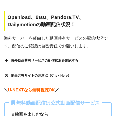
Openload、9tsu、Pandora.TV、
Dailymotionの動画配信状況！
海外サーバーを経由した動画共有サービスの配信状況で
す。配信のご確認は自己責任でお願いします。
海外動画共有サービスの配信状況を確認する
動画共有サイトの注意点（Click Here）
＼
U-NEXTなら無料視聴OK
／
Openload
や9tsu、無料ホームシアターなどの海外動画共有サ
無料動画配信は公式動画配信サービス
イトで配信されている動画は、著作権法や象徴権を侵害して
各動画共有サイトを実際に確認する
いる恐れがあります。
☆映画を楽しむなら