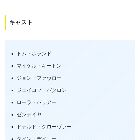
MEMO
キャスト
トニースターク好きの方は必見！
駄作なんていう評価もあるホームカミングですが、そんなこと
はありませんでした！主人公ではないけれど、トニースターク
の相変わらずの渋かっこよさだけでも見る価値ありと思います
トム・ホランド
(笑)アベンジャーズに入れるというトニーの打診を試験だと思
って断ってしまうピーターのおっちょこちょいさがかわいいで
マイケル・キートン
す。予告編でも流れていますが、真っ二つになった洋上に船を
ジョン・ファヴロー
蜘蛛の糸で支えるスパイダーマンのかっこよさとスリリングさ
は、思わず「がんばれ！！」と心の中で唱えてしまうほどでし
ジェイコブ・バタロン
た。
ローラ・ハリアー
ゼンデイヤ
MEMO
ドナルド・グローヴァー
【今までのスパイダーマンとは少しちがう】
タイン・デイリー