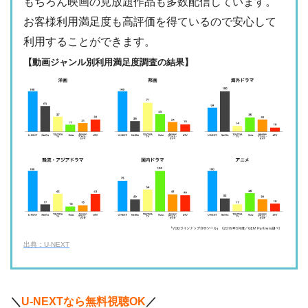
もちろん映画の見放題作品も多数配信しています。
・2週間
△
・0P
お客様利用満足度も高評価を得ているので安心して
・1017円
Paravi
ー
ー
利用することができます。
・視聴できません
TBS FREE
【動画ジャンル別利用満足度調査の結果】
・31日間
ー
・1000P
NHKオンデマン
・2189円
ー
ー
ド
・視聴できません
テレ朝動画
・31日間
◎
・600P
・2189円
ー
ー
U-NEXT
・視聴できません
ネットもテレ東
・30日間
◎
・540P
ー
ー
・618円
・視聴できません
TELASA
FOD見逃し無料
出典：U-NEXT
・2週間
ー
ー
ー
・視聴できません
・0P
ABCテレビ
・1056円
AbemaTV
＼
U-NEXTなら無料視聴OK
／