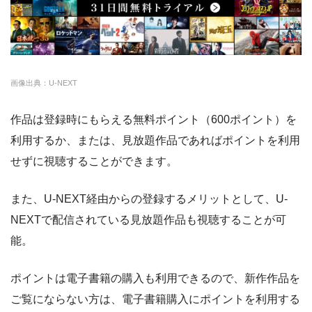
・14日間無料
クランクインビデ
約7,000本
1650円
14日
◎
・3000P
クランクインビ
・1650円
オ
デオ
amazon
約140,000本
約408円
30日
画像出典：U-NEXT
DMM
約7,000本
540円
なし
作品は登録時にもらえる無料ポイント（600ポイント）を
NET FLIX
約10,000本
880円
なし
利用するか、または、見放題作品であればポイントを利用
ビデオマーケット
約200,000本
550円
登録月
せずに視聴することができます。
ビデオパス
約10,000本
618円
30日
また、U-NEXT経由からの登録するメリットとして、U-
NEXTで配信されている見放題作品も視聴することが可
能。
ポイントは電子書籍の購入も利用できるので、新作作品を
ご覧にならない方は、電子書籍購入にポイントを利用する