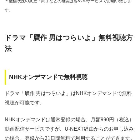
＊
配信状況の変更・終了などの確認は各VODサービスでお願い致しま
・550円
Amazonプライム・
・31日間
◎
・1000P
NHKオンデマン
ビデオ
す。
・2189円
ー
ー
・視聴できません
ド
TBS FREE
・30日間
ー
・0P
・31日間
ドラマ「贋作 男はつらいよ」無料視聴方
△
・2052円
TSUTAYA DISCA
・600P
・2189円
S
ー
ー
U-NEXT
法
・視聴できません
テレ朝動画
・30日間
・30日間
ー
△
・1600P
・540P
・1958円
・618円
TELASA
ー
ー
music.jp
・視聴できません
NHKオンデマンドで無料視聴
ネットもテレ東
・2週間
ドラマ「贋作 男はつらいよ」はNHKオンデマンドで無料
ー
・0P
・登録月無料
ー
ー
ー
・1056円
・550P
・視聴できません
視聴が可能です。
AbemaTV
・550円
ビデオマーケッ
FOD見逃し無料
ト
NHKオンデマンドは通常登録の場合、月額990円（税込）
ー
ー
・視聴できません
ABCテレビ
動画配信サービスですが、U-NEXT経由からのお申し込み
・ポイント翌月還元
ー
・0P
・通年無料
の場合、登録から31日間無料で利用することができます。