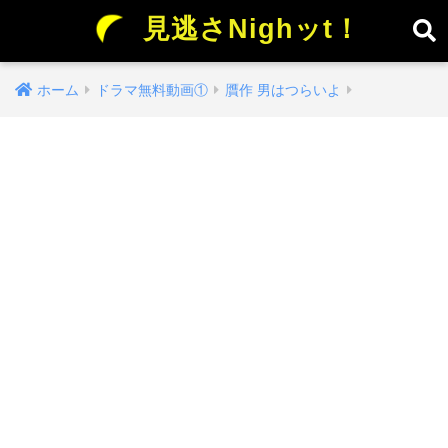
見逃さNighッt！
ホーム
ドラマ無料動画①
贋作 男はつらいよ