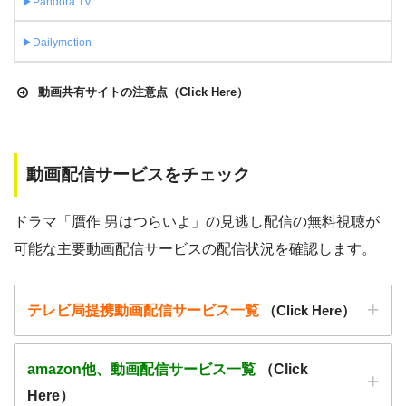
▶︎Pandora.TV
▶︎Dailymotion
動画共有サイトの注意点（Click Here）
動画配信サービスをチェック
miomio
や9tsu、Pandora.TVなどの海外動画共有サイトで配信
されている動画は、著作権法や象徴権を侵害している恐れが
ドラマ「贋作 男はつらいよ」の見逃し配信の無料視聴が
あります。
可能な主要動画配信サービスの配信状況を確認します。
法律に触れることはもちろん、フィッシング詐欺やウイルス
感染によるスマホ・パソコントラブルの原因となります。
テレビ局提携動画配信サービス一覧
（Click Here）
こうした動画共有サイトでの動画の視聴は控える事をおすす
めします。
amazon他、動画配信サービス一覧
（Click
また、著作権については、保護の・違反に対しての厳罰化の
Here）
法改正がされました。（詳しくは「
文化庁
」WEBサイト参