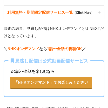
照）
利用無料・期間限定配信サービス一覧
著作物の取り扱いについては注意喚起が「
公益社団法人著作
（Click Here）
動画配信サービ
・無料期間
物情報センター
」と「
日本民間放送連盟
」からもされていま
配信
初回無料ポイント
ス
・月額料金
す。
調査の結果、見逃し配信はNHKオンデマンドとU-NEXTだ
以下で紹介する動画配信サイトは安全に作品を視聴することがで
動画配信サービ
・無料期間
けとなっています。
配信
初回無料ポイント
・2週間
ー
ス
・月額料金
・0P
きます。
・1026円
Hulu
＼
NHKオンデマンド
なら
1話〜全話の視聴OK
／
動画配信サービ
配信
配信期間
過去動画視聴
・31日間
ス
ー
・0P
見逃し配信は公式動画配信サービス
・550円
・31日間
ー
dTV
・最大900P
・2189円
FODプレミアム
ー
☆1話〜全話を楽しむなら
ー
・視聴できません
Tver
・無料なし
ー
・0P
「NHKオンデマンド」でお楽しみください
・880円~
・2週間
Netflix
ー
・0P
・1017円
ー
ー
Paravi
・視聴できません
日テレTADA
・30日間
ー
・0P