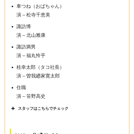
車つね（おばちゃん）
演 – 松寺千恵美
諏訪博
演 – 北山雅康
諏訪満男
演 – 福丸怜乎
桂幸太郎（タコ社長）
演 – 曽我廼家寛太郎
住職
演 – 笹野高史
スタッフはこちらでチェック