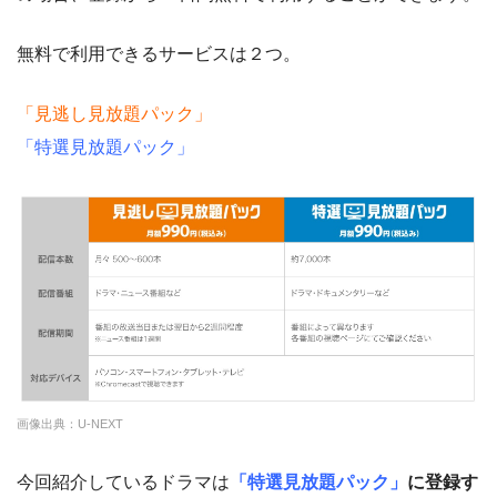
DMM 動画
ー
ー
・視聴できません
テレビ大阪
無料で利用できるサービスは２つ。
・14日間無料
ー
・0P
・1070円
ー
ー
・視聴できません
ゲオTV
「見逃し見放題パック」
カンテレドーガ
「特選見放題パック」
・14日間無料
ー
ー
・視聴できません
ー
・3000P
・1650円
クランクインビ
ytv MyDo
デオ
ー
ー
・視聴できません
MBS動画イズム
ー
ー
・視聴できません
画像出典：U-NEXT
GYAO!
今回紹介しているドラマは
「特選見放題パック」
に登録す