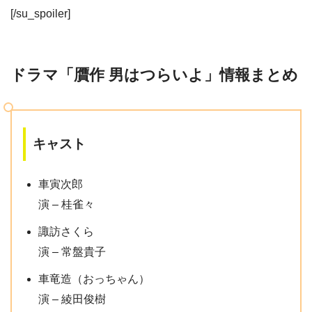
[/su_spoiler]
ドラマ「贋作 男はつらいよ」情報まとめ
キャスト
車寅次郎
演 – 桂雀々
諏訪さくら
演 – 常盤貴子
車竜造（おっちゃん）
演 – 綾田俊樹