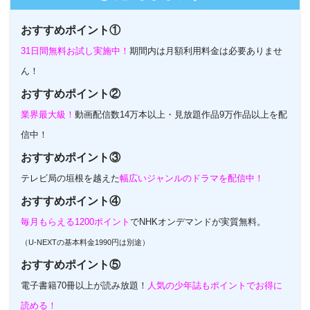
おすすめポイント①
31日間無料お試し実施中！
期間内は月額利用料金は必要ありませ
ん！
おすすめポイント②
業界最大級！
動画配信数14万本以上・見放題作品9万作品以上を配
信中！
おすすめポイント③
テレビ局の垣根を越えた
幅広いジャンルのドラマを配信中！
おすすめポイント④
毎月もらえる1200ポイント
でNHKオンデマンドが実質無料。
（U-NEXTの基本料金1990円は別途）
おすすめポイント⑤
電子書籍70冊以上が読み放題！
人気の少年誌もポイントでお得に
読める！