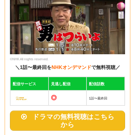
©NHK All roghts reserved.
＼1話〜最終回を
NHKオンデマンド
で無料視聴／
配信サービス
見逃し配信
配信話数
◎
1話〜最終回
ドラマの無料視聴はこちら
から