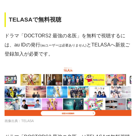
music.jp
約180,000本
1958円
30日
TELASAで無料視聴
ゲオTV
約20,000本
1070円
14日
ドラマ「DOCTORS2 最強の名医」を無料で視聴するに
dTV
約120,000本
550円
31日
は、au IDの発行
と
TELASAへ新規ご
(auユーザーは必要ありません)
Paravi
約8,000本
1017円
14日
登録加入が必要です。
TSUTAYA DISCAS
約24,000本
2417円
30日
hulu
約50,000本
1026円
14日
FODプレミアム
約50,000本
976円
2週間
U-NEXT
約140,000本
2189円
31日
月間の料金が安いので利用しやすい。アニメも結構ある
ので良い。
クランクインビデ
約7,000本
1650円
14日
画像出典：TELASA
オ