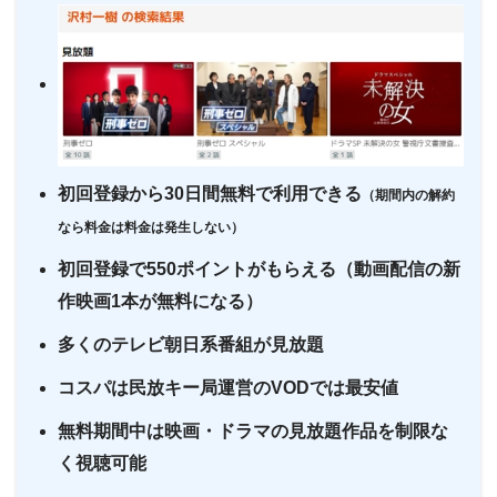
テレビ大阪
・31日間
ー
・0P
ー
ー
・550円
・視聴できません
dTV
カンテレドーガ
・無料なし
ー
ー
ー
・0P
・視聴できません
・880円~
ytv MyDo
初回登録から30日間無料で利用できる
Netflix
（期間内の解約
なら料金は料金は発生しない）
ー
ー
初回登録で550ポイントがもらえる（動画配信の新
・視聴できません
・30日間
△
・0P
MBS動画イズム
作映画1本が無料になる）
Amazonプライム・
・550円
ビデオ
多くのテレビ朝日系番組が見放題
ー
ー
・視聴できません
コスパは民放キー局運営のVODでは最安値
・2週間
ー
GYAO!
・なし
・1026円
無料期間中は映画・ドラマの見放題作品を制限な
Hulu
く視聴可能