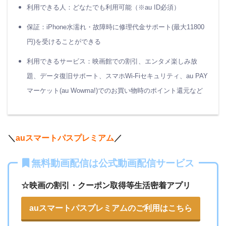
出典：TELASA
利用できる人：どなたでも利用可能（※au ID必須）
保証：iPhone水濡れ・故障時に修理代金サポート(最大11800
☆テレ朝のドラマを楽しむなら
円)を受けることができる
「TELASA」でお楽しみください
利用できるサービス：映画館での割引、エンタメ楽しみ放
題、データ復旧サポート、スマホWi-Fiセキュリティ、au PAY
＊
配信状況の変更・終了などの確認は各動画配信サービ
マーケット(au Wowma!)でのお買い物時のポイント還元など
スでお願い致します。
＊無料視聴比較は調査時点の情報となります。
＼
auスマートパスプレミアム
／
無料動画配信は公式動画配信サービス
☆映画の割引・クーポン取得等生活密着アプリ
auスマートパスプレミアムのご利用はこちら