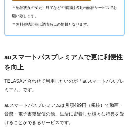
たん決済の内容を確認し「
同意する
」
＊
配信状況の変更・終了などの確認は各動画配信サービスでお
願い致します。
au IDにログインし、
個人情報・決済情報を入
＊無料視聴比較は調査時点の情報となります。
力
ドラマ好きな人なら絶対にお得な動画配信サイトだと確
auスマートパスプレミアムで更に利便性
信しています
を向上
TELASAと合わせて利用したいのが「auスマートパスプレ
ミアム」です。
auスマートパスプレミアムは月額499円（税抜）で動画・
音楽・電子書籍配信の他、生活に密着した様々な特典を受
けることができるサービスです。