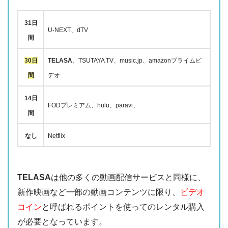
31日
U-NEXT、dTV
間
30日
TELASA
、TSUTAYA TV、music.jp、amazonプライムビ
間
デオ
14日
FODプレミアム、hulu、paravi、
間
なし
Netflix
TELASA
は他の多くの動画配信サービスと同様に、
新作映画など一部の動画コンテンツに限り、
ビデオ
コイン
と呼ばれるポイントを使ってのレンタル購入
が必要となっています。