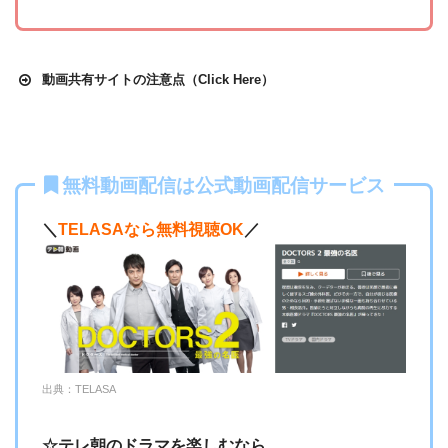
動画共有サイトの注意点（Click Here）
DailymotionやPandora.TVなどの海外動画共有サイトで配信さ
無料動画配信は公式動画配信サービス
れている動画は、著作権法や象徴権を侵害している恐れがあ
ります。
＼
TELASAなら無料視聴OK
／
法律に触れることはもちろん、フィッシング詐欺やウイルス
感染によるスマホ・パソコントラブルの原因となります。
こうした動画共有サイトでの動画の視聴は控える事をおすす
めします。
また、著作権については、保護の・違反に対しての厳罰化の
出典：TELASA
法改正がされました。（詳しくは「
文化庁
」WEBサイト参
☆テレ朝のドラマを楽しむなら
照）