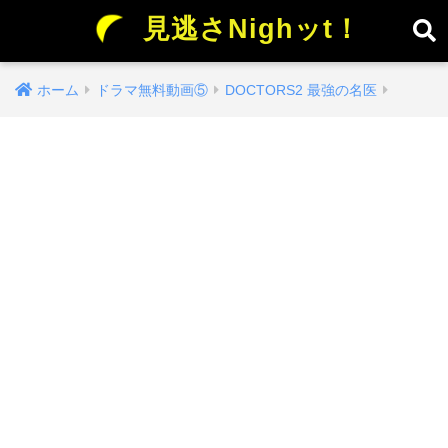
見逃さNighッt！
ホーム
ドラマ無料動画⑤
DOCTORS2 最強の名医