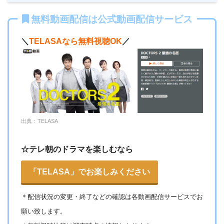
・30日間
ー
・1600P
・1958円
無料動画配信は公式動画配信サービス
music.jp
＼
TELASAなら無料視聴OK
／
・登録月無料
ー
・550P
ビデオマーケッ
・550円
ト
・ポイント翌月還元
ー
・0P
出典：TELASA
・通年無料
DMM 動画
☆テレ朝のドラマを楽しむなら
・14日間無料
ー
・0P
「TELASA」でお楽しみください
・1070円
ゲオTV
＊
配信状況の変更・終了などの確認は各動画配信サービスでお
願い致します。
・14日間無料
ー
・3000P