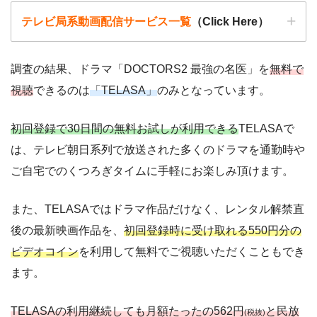
テレビ局系動画配信サービス一覧
（Click Here）
調査の結果、ドラマ「DOCTORS2 最強の名医」を
無料で
視聴
できるのは
「TELASA」
のみとなっています。
動画配信サービ
・無料期間
配信
初回無料ポイント
ス
・月額料金
初回登録で30日間の無料お試しが利用できる
TELASAで
動画配信サービ
配信
配信期間
過去動画視聴
は、テレビ朝日系列で放送された多くのドラマを通勤時や
ス
・30日間
◎
ご自宅でのくつろぎタイムに手軽にお楽しみ頂けます。
・550P
・618円
TELASA
ー
ー
・視聴できません
Tver
また、TELASAではドラマ作品だけなく、レンタル解禁直
・31日間
後の最新映画作品を、
初回登録時に受け取れる550円分の
ー
・600P
・2189円
U-NEXT
ビデオコイン
を利用して無料でご視聴いただくこともでき
ー
ー
・視聴できません
ます。
日テレTADA
・30日間
△
TELASAの利用継続しても月額たったの562円
と民放
・0P
(税抜)