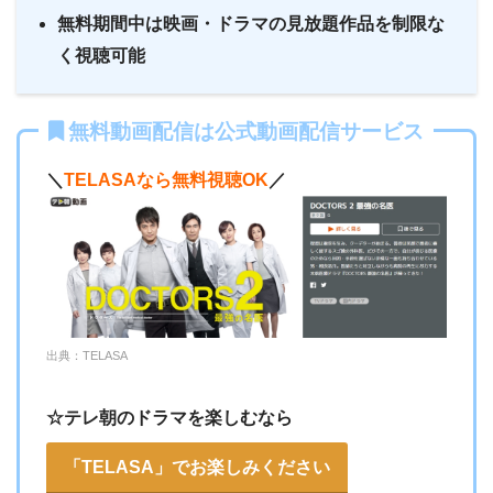
無料期間中は映画・ドラマの見放題作品を制限な
く視聴可能
テレビ朝日系列のドラマなら過去に遡ってたくさん観る
無料動画配信は公式動画配信サービス
ことが出来ます
＼
TELASAなら無料視聴OK
／
公式サイト「
初回30日間無料
」「
無料お試
出典：TELASA
し
」のボタンをクリック
au ID
をお持ちの方はログイン、お持ちでない
☆テレ朝のドラマを楽しむなら
方は指示に従って作成
「TELASA」でお楽しみください
「
規約に同意して加入
」をクリック、auかん