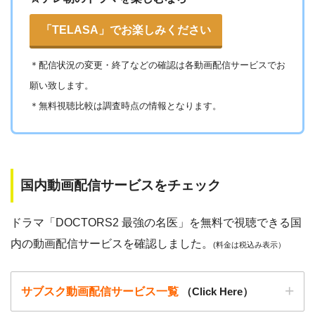
著作物の取り扱いについては注意喚起が「
公益社団法人著作
「TELASA」でお楽しみください
物情報センター
」と「
日本民間放送連盟
」からもされていま
す。
＊
配信状況の変更・終了などの確認は各動画配信サービスでお
願い致します。
以下で紹介する動画配信サイトは安全に作品を視聴することがで
＊無料視聴比較は調査時点の情報となります。
きます。
国内動画配信サービスをチェック
ドラマ「DOCTORS2 最強の名医」を無料で視聴できる国
内の動画配信サービスを確認しました。
(料金は税込み表示）
サブスク動画配信サービス一覧
（Click Here）