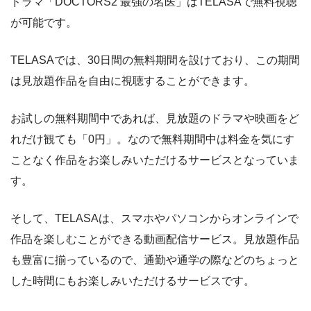
ドラマ「DOCTORS2 最強の名医」はTELASAで無料視聴
amazon
約140,000本
約408円
30日
が可能です。
DMM
約7,000本
540円
なし
TELASAでは、30日間の無料期間を設けており、この期間
NET FLIX
約10,000本
880円
なし
は見放題作品を自由に視聴することができます。
ビデオマーケット
約200,000本
550円
登録月
お試しの無料期間中であれば、見放題のドラマや映画をど
ビデオパス
約10,000本
618円
30日
れだけ観ても「0円」。なので無料期間中は料金を気にす
ことなく作品をお楽しみいただけるサービスとなっていま
す。
そして、TELASAは、スマホやパソコンからオンラインで
作品を楽しむことができる動画配信サービス。見放題作品
も豊富に揃っているので、通勤や通学の際などのちょっと
した時間にもお楽しみいただけるサービスです。