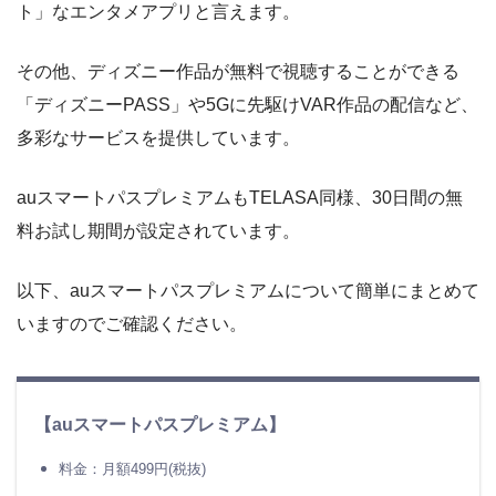
TELASA
にアクセス、ログイン
ト」なエンタメアプリと言えます。
右上の人型アイコン「
マイページ
」をタップ
その他、ディズニー作品が無料で視聴することができる
し、「
解約
」を選択
「ディズニーPASS」や5Gに先駆けVAR作品の配信など、
残りの
無料期間
などを確認の上、「
退会手続
多彩なサービスを提供しています。
きを進める
」「
退会する
」を選択
auスマートパスプレミアムもTELASA同様、30日間の無
料お試し期間が設定されています。
退会手続き
以下、auスマートパスプレミアムについて簡単にまとめて
いますのでご確認ください。
＼
TELASAなら無料視聴OK
／
【auスマートパスプレミアム】
料金：月額499円(税抜)