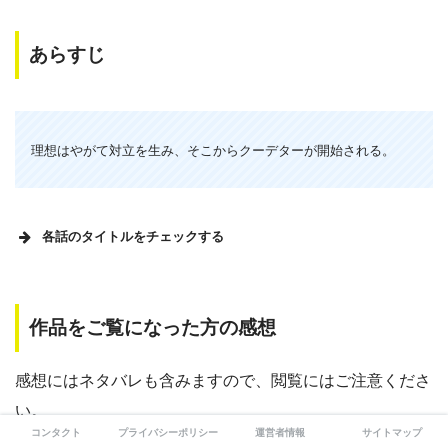
あらすじ
理想はやがて対立を生み、そこからクーデターが開始される。
各話のタイトルをチェックする
DOCTORS2 最強の名医 各話タイトル
１
作品をご覧になった方の感想
極秘オペは2億円!? 最強決戦が今夜始まる!!
話
感想にはネタバレも含みますので、閲覧にはご注意くださ
２
い。
母子ともに救えるか超絶オペが始まる!!
話
コンタクト
プライバシーポリシー
運営者情報
サイトマップ