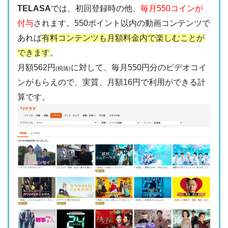
TELASA
では、初回登録時の他、
毎月550コインが
付与
されます。550ポイント以内の動画コンテンツで
あれば
有料コンテンツも月額料金内で楽しむことが
できます
。
月額562円
に対して、毎月550円分のビデオコイ
(税抜)
ンがもらえので、実質、月額16円で利用ができる計
算です。