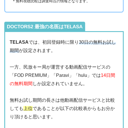
＊無料視聴比較は調査時点の情報となります。
クランクインビ
・1650円
デオ
DOCTORS2 最強の名医はTELASA
TELASA
では、初回登録時に限り
30日の無料お試し
期間
が設定されます。
一方、民放キー局が運営する動画配信サービスの
「FOD PREMIUM」「Paravi」「hulu」では
14日間
の無料期間
しか設定されていません。
無料お試し期間の長さは他動画配信サービスと比較
しても
上位
であることが以下の比較表からもお分か
り頂けると思います。