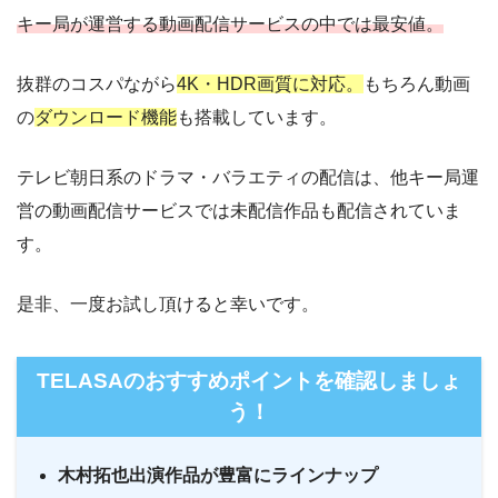
TSUTAYA DISC
・2052円
キー局が運営する動画配信サービスの中では最安値。
ー
ー
・視聴できません
AS
TBS FREE
抜群のコスパながら
4K・HDR画質に対応。
もちろん動画
・2週間
ー
・最大900P
の
ダウンロード機能
も搭載しています。
・976円
FODプレミアム
ー
ー
・視聴できません
テレ朝動画
テレビ朝日系のドラマ・バラエティの配信は、他キー局運
・2週間
営の動画配信サービスでは未配信作品も配信されていま
ー
・0P
・1017円
ー
ー
す。
・視聴できません
Paravi
ネットもテレ東
是非、一度お試し頂けると幸いです。
・31日間
ー
ー
ー
・視聴できません
・1000P
NHKオンデマン
FOD見逃し無料
・2189円
ド
TELASAのおすすめポイントを確認しましょ
う！
ー
ー
・視聴できません
ABCテレビ
・2週間
ー
・0P
・1056円
木村拓也出演作品が豊富にラインナップ
AbemaTV
ー
ー
・視聴できません