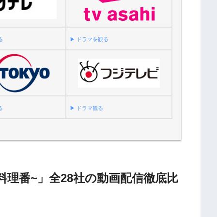
る
▶︎ ドラマを観る
る
▶︎ ドラマ観る
料理番~」全28社の動画配信徹底比