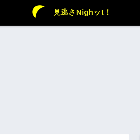
見逃さNighッt！