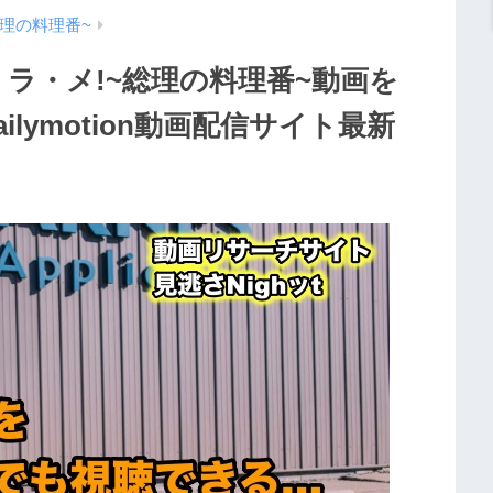
総理の料理番~
・ラ・メ!~総理の料理番~動画を
Dailymotion動画配信サイト最新