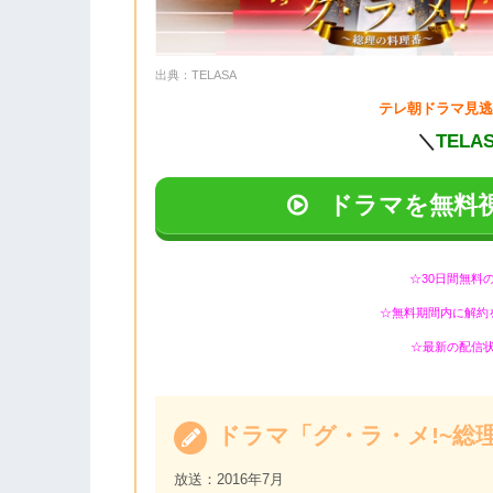
出典：TELASA
テレ朝ドラマ見逃
＼
TELA
ドラマを無料
☆30日間無料
☆無料期間内に解約
☆最新の配信
ドラマ「グ・ラ・メ!~総
放送：2016年7月