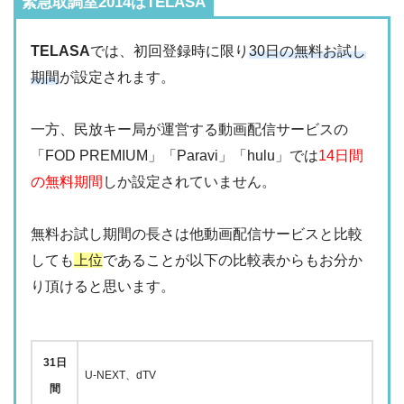
緊急取調室2014はTELASA
TELASA
では、初回登録時に限り
30日の無料お試し
期間
が設定されます。
一方、民放キー局が運営する動画配信サービスの
「FOD PREMIUM」「Paravi」「hulu」では
14日間
の無料期間
しか設定されていません。
無料お試し期間の長さは他動画配信サービスと比較
しても
上位
であることが以下の比較表からもお分か
り頂けると思います。
31日
U-NEXT、dTV
間