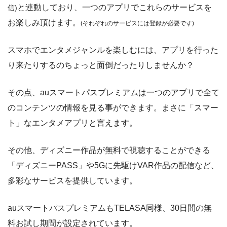
と連動しており、一つのアプリでこれらのサービスを
信)
お楽しみ頂けます。
(それぞれのサービスには登録が必要です)
スマホでエンタメジャンルを楽しむには、アプリを行った
り来たりするのちょっと面倒だったりしませんか？
TELASA
パソコン・スマホのブラウザ
他の配信動画サービスではプラン内に入っていなかった
Androidアプリ
解約
過去のドラマ作品を視聴することができた
その点、auスマートパスプレミアムは一つのアプリで全て
のコンテンツの情報を見る事ができます。まさに「スマー
TELASA
にアクセス、ログイン
ト」なエンタメアプリと言えます。
右上の人型アイコン「
マイページ
」をタップ
その他、ディズニー作品が無料で視聴することができる
し、「
解約
」を選択
「ディズニーPASS」や5Gに先駆けVAR作品の配信など、
残りの
無料期間
などを確認の上、「
退会手続
多彩なサービスを提供しています。
きを進める
」「
退会する
」を選択
auスマートパスプレミアムもTELASA同様、30日間の無
料お試し期間が設定されています。
退会手続き