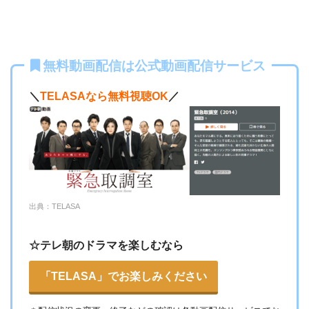
DailymotionやPandora.TVなどの海外動画共有サイトで配信さ
無料動画配信は公式動画配信サービス
れている動画は、著作権法や象徴権を侵害している恐れがあ
ります。
＼
TELASAなら無料視聴OK
／
法律に触れることはもちろん、フィッシング詐欺やウイルス
感染によるスマホ・パソコントラブルの原因となります。
こうした動画共有サイトでの動画の視聴は控える事をおすす
めします。
また、著作権については、保護の・違反に対しての厳罰化の
出典：TELASA
法改正がされました。（詳しくは「
文化庁
」WEBサイト参
☆テレ朝のドラマを楽しむなら
照）
著作物の取り扱いについては注意喚起が「
公益社団法人著作
「TELASA」でお楽しみください
物情報センター
」と「
日本民間放送連盟
」からもされていま
す。