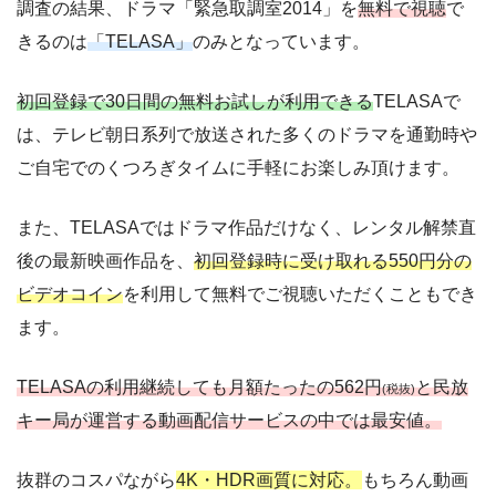
調査の結果、ドラマ「緊急取調室2014」を
無料で視聴
で
きるのは
「TELASA」
のみとなっています。
動画配信サービ
・無料期間
配信
初回無料ポイント
ス
・月額料金
初回登録で30日間の無料お試しが利用できる
TELASAで
動画配信サービ
配信
配信期間
過去動画視聴
は、テレビ朝日系列で放送された多くのドラマを通勤時や
ス
・30日間
◎
ご自宅でのくつろぎタイムに手軽にお楽しみ頂けます。
・550P
・618円
TELASA
ー
ー
・視聴できません
Tver
また、TELASAではドラマ作品だけなく、レンタル解禁直
・31日間
後の最新映画作品を、
初回登録時に受け取れる550円分の
△
・600P
・2189円
U-NEXT
ビデオコイン
を利用して無料でご視聴いただくこともでき
ー
ー
・視聴できません
ます。
日テレTADA
・30日間
ー
TELASAの利用継続しても月額たったの562円
と民放
・0P
(税抜)
TSUTAYA DISC
・2052円
キー局が運営する動画配信サービスの中では最安値。
ー
ー
・視聴できません
AS
TBS FREE
抜群のコスパながら
4K・HDR画質に対応。
もちろん動画
・2週間