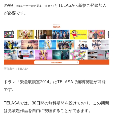
の発行
と
TELASAへ新規ご登録加入
(auユーザーは必要ありません)
dTV
約120,000本
550円
31日
が必要です。
Paravi
約8,000本
1017円
14日
TSUTAYA DISCAS
約24,000本
2417円
30日
hulu
約50,000本
1026円
14日
FODプレミアム
約50,000本
976円
2週間
U-NEXT
約140,000本
2189円
31日
月間の料金が安いので利用しやすい。アニメも結構ある
画像出典：TELASA
ので良い。
クランクインビデ
約7,000本
1650円
14日
ドラマ「緊急取調室2014」はTELASAで無料視聴が可能
オ
です。
amazon
約140,000本
約408円
30日
TELASAでは、30日間の無料期間を設けており、この期間
DMM
約7,000本
540円
なし
は見放題作品を自由に視聴することができます。