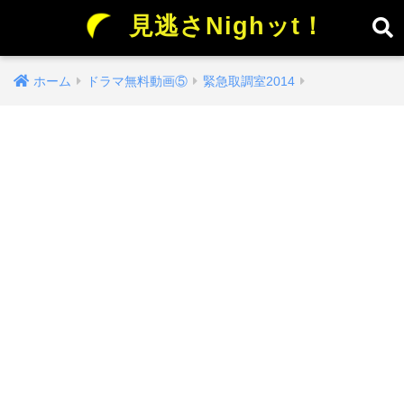
見逃さNighッt！
ホーム
ドラマ無料動画⑤
緊急取調室2014