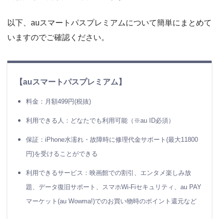
以下、auスマートパスプレミアムについて簡単にまとめて
いますのでご確認ください。
＼
TELASAなら無料視聴OK
／
【auスマートパスプレミアム】
料金：月額499円(税抜)
出典：TELASA
利用できる人：どなたでも利用可能（※au ID必須）
保証：iPhone水濡れ・故障時に修理代金サポート(最大11800
☆テレ朝のドラマを楽しむなら
円)を受けることができる
「TELASA」でお楽しみください
利用できるサービス：映画館での割引、エンタメ楽しみ放
題、データ復旧サポート、スマホWi-Fiセキュリティ、au PAY
＊
配信状況の変更・終了などの確認は各動画配信サービ
マーケット(au Wowma!)でのお買い物時のポイント還元など
スでお願い致します。