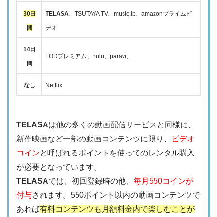
30日
TELASA
、TSUTAYA TV、music.jp、amazonプライムビ
間
デオ
14日
FODプレミアム、hulu、paravi、
間
なし
Netflix
TELASA
は他の多くの動画配信サービスと同様に、
新作映画など一部の動画コンテンツに限り、
ビデオ
コイン
と呼ばれるポイントを使ってのレンタル購入
が必要となっています。
TELASA
では、初回登録時の他、
毎月550コインが
付与
されます。550ポイント以内の動画コンテンツで
あれば
有料コンテンツも月額料金内で楽しむことが