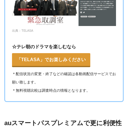
テレビ朝日系列のドラマなら過去に遡ってたくさん観る
ことが出来ます
公式サイト「
初回30日間無料
」「
無料お試
出典：TELASA
し
」のボタンをクリック
au ID
をお持ちの方はログイン、お持ちでない
☆テレ朝のドラマを楽しむなら
方は指示に従って作成
「TELASA」でお楽しみください
「
規約に同意して加入
」をクリック、auかん
たん決済の内容を確認し「
同意する
」
＊
配信状況の変更・終了などの確認は各動画配信サービスでお
願い致します。
au IDにログインし、
個人情報・決済情報を入
＊無料視聴比較は調査時点の情報となります。
力
auスマートパスプレミアムで更に利便性