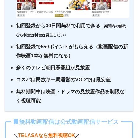
・無料なし
ー
ー
ー
・0P
・視聴できません
・880円~
初回登録から30日間無料で利用できる
ytv MyDo
Netflix
（期間内の解約
なら料金は料金は発生しない）
初回登録で550ポイントがもらえる（動画配信の新
ー
ー
・視聴できません
・30日間
ー
・0P
MBS動画イズム
作映画1本が無料になる）
Amazonプライム・
・550円
ビデオ
多くのテレビ朝日系番組が見放題
ー
ー
・視聴できません
コスパは民放キー局運営のVODでは最安値
・2週間
ー
GYAO!
・なし
・1026円
無料期間中は映画・ドラマの見放題作品を制限な
Hulu
く視聴可能
・30日間
△
・1600P
・1958円
無料動画配信は公式動画配信サービス
music.jp
＼
TELASAなら無料視聴OK
／