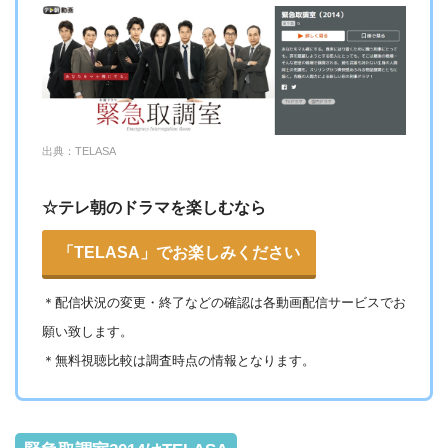
・登録月無料
△
・550P
ビデオマーケッ
・550円
ト
・ポイント翌月還元
ー
・0P
出典：TELASA
・通年無料
DMM 動画
☆テレ朝のドラマを楽しむなら
・14日間無料
ー
・0P
「TELASA」でお楽しみください
・1070円
ゲオTV
＊
配信状況の変更・終了などの確認は各動画配信サービスでお
願い致します。
・14日間無料
ー
・3000P
＊無料視聴比較は調査時点の情報となります。
クランクインビ
・1650円
デオ