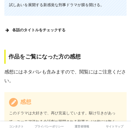
試しあいを展開する新感覚な刑事ドラマが膜を開ける。
各話のタイトルをチェックする
緊急取調室2014 各話タイトル
１
作品をご覧になった方の感想
名前のない男
話
感想にはネタバレも含みますので、閲覧にはご注意くださ
２
い。
しゃべらない男
話
３
感想
嘘まみれの女
話
このドラマは大好きで、再び見返しています。駆け引きがあっ
４
て、ユーモア溢れる会話劇が展開される刑事モノは他には無く、
挑発する男
コンタクト
プライバシーポリシー
運営者情報
サイトマップ
話
特に井上由美子にはあっぱれを上げたい。個人的に、毎回ゆるい