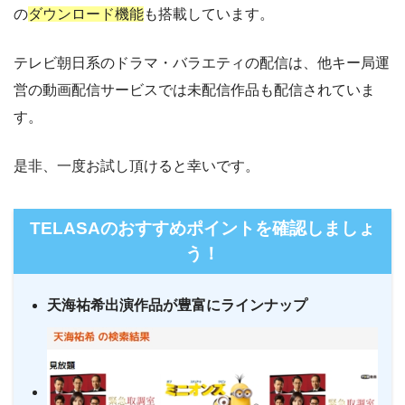
ー
・最大900P
の
ダウンロード機能
も搭載しています。
・976円
FODプレミアム
ー
ー
・視聴できません
テレ朝動画
テレビ朝日系のドラマ・バラエティの配信は、他キー局運
・2週間
営の動画配信サービスでは未配信作品も配信されていま
ー
・0P
・1017円
ー
ー
す。
・視聴できません
Paravi
ネットもテレ東
是非、一度お試し頂けると幸いです。
・31日間
ー
ー
ー
・視聴できません
・1000P
NHKオンデマン
FOD見逃し無料
・2189円
ド
TELASAのおすすめポイントを確認しましょ
う！
ー
ー
・視聴できません
ABCテレビ
・2週間
ー
・0P
・1056円
天海祐希出演作品が豊富にラインナップ
AbemaTV
ー
ー
・視聴できません
テレビ大阪
・31日間
ー
・0P
ー
ー
・550円
・視聴できません
dTV
カンテレドーガ