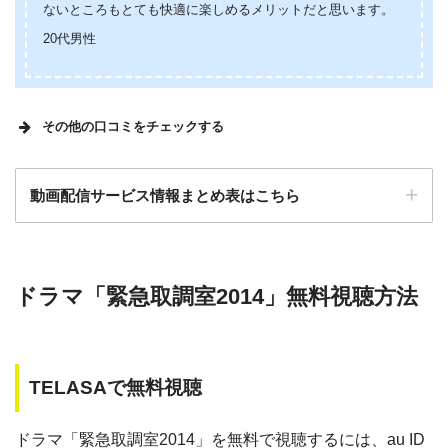
ないところもとても快適に楽しめるメリットだと思います。
20代男性
その他の口コミをチェックする
様々なジャンルの動画が見ることができ、ポイントで映
動画配信サービス情報まとめ表はこちら
画を買うことも出来るので助かります
検索:
ドラマ「緊急取調室2014」無料視聴方法
動画配信サービス
配信動画
月額
無料期間
数
料
TELASAで無料視聴
music.jp
約180,000本
1958円
30日
ゲオTV
約20,000本
1070円
14日
ドラマ「緊急取調室2014」を無料で視聴するには、au ID