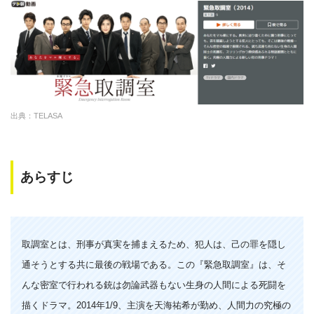
出典：TELASA
あらすじ
取調室とは、刑事が真実を捕まえるため、犯人は、己の罪を隠し
通そうとする共に最後の戦場である。この『緊急取調室』は、そ
んな密室で行われる銃は勿論武器もない生身の人間による死闘を
描くドラマ。2014年1/9、主演を天海祐希が勤め、人間力の究極の