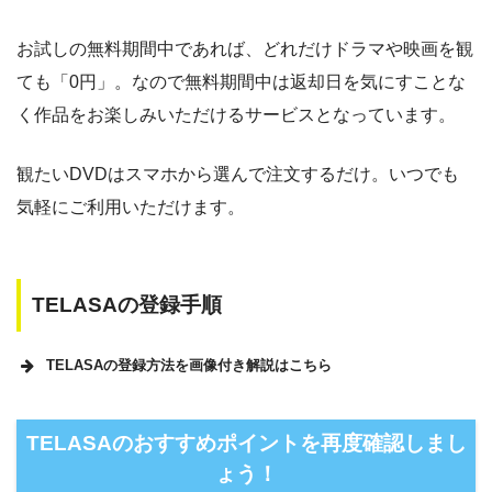
NET FLIX
約10,000本
880円
なし
お試しの無料期間中であれば、どれだけドラマや映画を観
ビデオマーケット
約200,000本
550円
登録月
ても「0円」。なので無料期間中は返却日を気にすことな
ビデオパス
約10,000本
618円
30日
く作品をお楽しみいただけるサービスとなっています。
観たいDVDはスマホから選んで注文するだけ。いつでも
気軽にご利用いただけます。
TELASAの登録手順
TELASAの登録方法を画像付き解説はこちら
テレビ朝日のバラエティ番組好きにはもってこいの動画
TELASAのおすすめポイントを再度確認しまし
配信サイト
ょう！