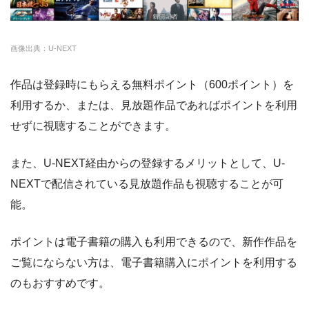
デオ
amazon
約140,000本
約408円
30日
画像出典：U-NEXT
DMM
約7,000本
540円
なし
作品は登録時にもらえる無料ポイント（600ポイント）を
NET FLIX
約10,000本
880円
なし
利用するか、または、見放題作品であればポイントを利用
ビデオマーケット
約200,000本
550円
登録月
せずに視聴することができます。
ビデオパス
約10,000本
618円
30日
また、U-NEXT経由からの登録するメリットとして、U-
NEXTで配信されている見放題作品も視聴することが可
能。
ポイントは電子書籍の購入も利用できるので、新作作品を
ご覧にならない方は、電子書籍購入にポイントを利用する
のもおすすめです。