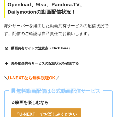
Openload、9tsu、Pandora.TV、
Dailymotionの動画配信状況！
海外サーバーを経由した動画共有サービスの配信状況で
す。配信のご確認は自己責任でお願いします。
動画共有サイトの注意点（Click Here）
海外動画共有サービスの配信状況を確認する
Openload
や9tsu、無料ホームシアターなどの海外動画共有サ
＼
U-NEXTなら無料視聴OK
／
イトで配信されている動画は、著作権法や象徴権を侵害して
いる恐れがあります。
無料動画配信は公式動画配信サービス
法律に触れることはもちろん、フィッシング詐欺やウイルス
☆映画を楽しむなら
感染によるスマホ・パソコントラブルの原因となります。
こうした動画共有サイトでの動画の視聴は控える事をおすす
「U-NEXT」でお楽しみください
各動画共有サイトを実際に確認する