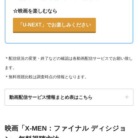
△
・0P
・550円
dTV
☆映画を楽しむなら
ー
ー
・視聴できません
カンテレドーガ
「U-NEXT」でお楽しみください
・無料なし
ー
・0P
・880円~
Netflix
ー
ー
・視聴できません
ytv MyDo
＊
配信状況の変更・終了などの確認は各動画配信サービスでお願い致し
・30日間
△
・0P
ます。
ー
ー
・視聴できません
Amazonプライム・
・550円
MBS動画イズム
＊無料視聴比較は調査時点の情報となります。
ビデオ
動画配信サービス情報まとめ表はこちら
ー
ー
・30日間
・視聴できません
◎
・0P
GYAO!
TSUTAYA DISC
・2052円
検索:
AS
映画「X-MEN：ファイナル ディシジョ
動画配信サービス
配信動画
月額
無料期間
・30日間
◎
・1600P