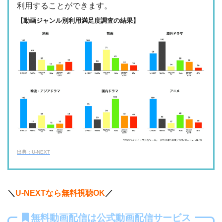
ー
ー
利用することができます。
・視聴できません
TBS FREE
【動画ジャンル別利用満足度調査の結果】
・31日間
ー
・1000P
NHKオンデマン
・2189円
ー
ー
ド
・視聴できません
テレ朝動画
・31日間
◎
・600P
・2189円
ー
ー
U-NEXT
・視聴できません
ネットもテレ東
・30日間
◎
・540P
ー
ー
・618円
・視聴できません
TELASA
FOD見逃し無料
出典：U-NEXT
・2週間
ー
ー
ー
・視聴できません
・0P
ABCテレビ
・1056円
AbemaTV
＼
U-NEXTなら無料視聴OK
／
ー
ー
・視聴できません
無料動画配信は公式動画配信サービス
テレビ大阪
・31日間