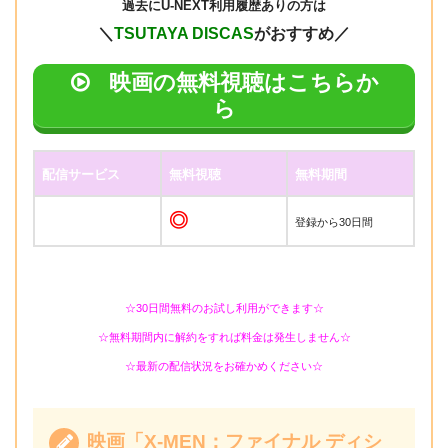
過去に
U-NEXT利用履歴ありの方は
＼
TSUTAYA DISCAS
がおすすめ／
映画の無料視聴はこちらか
ら
配信サービス
無料視聴
無料期間
◎
登録から30日間
☆30日間無料のお試し利用ができます☆
☆無料期間内に解約をすれば料金は発生しません☆
☆最新の配信状況をお確かめください☆
映画「X-MEN：ファイナル ディシ