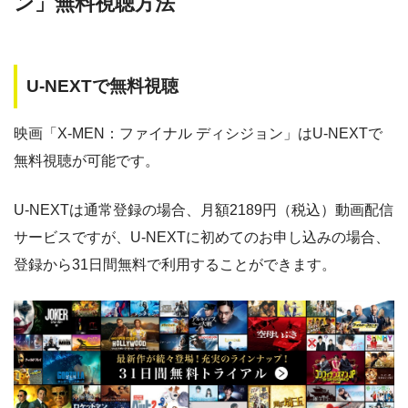
ン」無料視聴方法
数
料
・1958円
music.jp
music.jp
約180,000本
1958円
30日
U-NEXTで無料視聴
・登録月無料
ゲオTV
約20,000本
1070円
14日
◎
・550P
ビデオマーケッ
・550円
映画「X-MEN：ファイナル ディシジョン」はU-NEXTで
ト
dTV
約120,000本
550円
31日
無料視聴が可能です。
Paravi
約8,000本
1017円
14日
・ポイント翌月還元
△
・0P
U-NEXTは通常登録の場合、月額2189円（税込）動画配信
・通年無料
TSUTAYA DISCAS
約24,000本
2417円
30日
DMM 動画
サービスですが、U-NEXTに初めてのお申し込みの場合、
hulu
約50,000本
1026円
14日
登録から31日間無料で利用することができます。
・14日間無料
ー
・0P
FODプレミアム
約50,000本
976円
2週間
・1070円
ゲオTV
U-NEXT
約140,000本
2189円
31日
・14日間無料
クランクインビデ
約7,000本
1650円
14日
◎
・3000P
クランクインビ
・1650円
オ