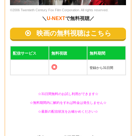
©2006 Twentieth Century Fox Film Corporation. All rights reserved.
＼
U-NEXT
で無料視聴／
映画の無料視聴はこちら
配信サービス
無料視聴
無料期間
◎
登録から31日間
☆31日間無料のお試し利用ができます☆
☆無料期間内に解約をすれば料金は発生しません☆
☆最新の配信状況をお確かめください☆