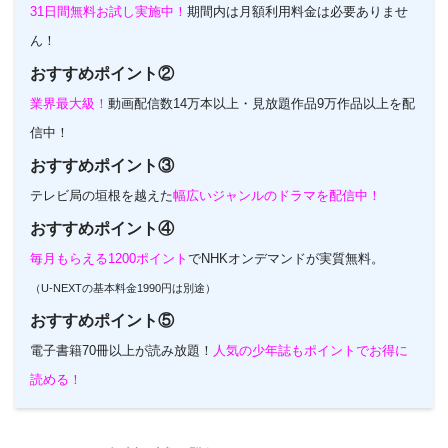
31日間無料お試し実施中！
期間内は月額利用料金は必要ありませ
ん！
おすすめポイント②
業界最大級！
動画配信数14万本以上・見放題作品9万作品以上を配
信中！
おすすめポイント③
テレビ局の垣根を越えた
幅広いジャンルのドラマを配信中！
おすすめポイント④
毎月もらえる1200ポイント
でNHKオンデマンドが実質無料。
（U-NEXTの基本料金1990円は別途）
おすすめポイント⑤
電子書籍70冊以上が読み放題！
人気の少年誌もポイントでお得に
読める！