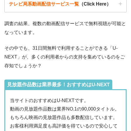
テレビ局系動画配信サービス一覧
（Click Here）
調査の結果、複数の動画配信サービスで無料視聴が可能と
なっています。
動画配信サービ
・無料期間
配信
初回無料ポイント
ス
・月額料金
その中でも、31日間無料で利用することができる「U-
動画配信サービ
配信
配信期間
過去動画視聴
NEXT」が、多くの利用者からの支持を集めているのをご
ス
・2週間
◎
存知でしょうか？
・0P
・1026円
Hulu
ー
ー
・視聴できません
Tver
見放題作品数は業界最多！おすすめはU-NEXT
・2週間
ー
・最大900P
・976円
当サイトのおすすめはU-NEXTです。
FODプレミアム
ー
ー
・視聴できません
動画の見放題作品数は業界NO.1の90,000タイトル。
日テレTADA
もちろん映画の見放題作品も多数配信しています。
・2週間
ー
・0P
お客様利用満足度も高評価を得ているので安心して
・1017円
Paravi