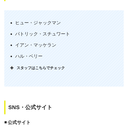
「X－MEN：ファイナル ディシジョ
ン」鑑賞。
ファイナルというだけあって、盛り上が
ヒュー・ジャックマン
りも、X-MEN一人一人の見せ場もあっ
パトリック・スチュワート
てすごく楽しめました。気持ちの良いラ
ストとは思えなかったけど、変に狙った
イアン・マッケラン
ような終わり方ではないのでこれでよか
ハル・ベリー
ったのかも。X-MEN、まだまだ奥が深
そう。
スタッフはこちらでチェック
— 夢 (@yume_0430)
May 2, 2014
SNS・公式サイト
◾️ 公式サイト