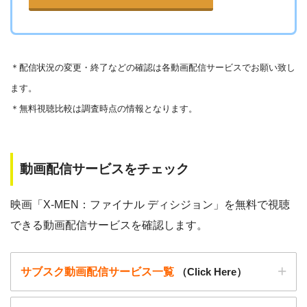
めします。
また、著作権については、保護の・違反に対しての厳罰化の
▶︎Openload(アクセスブロック中）
法改正がされました。（詳しくは「
文化庁
」WEBサイト参
▶︎9tsu
＊
配信状況の変更・終了などの確認は各動画配信サービスでお願い致し
照）
ます。
著作物の取り扱いについては注意喚起が「
公益社団法人著作
▶︎Pandora.TV
＊無料視聴比較は調査時点の情報となります。
物情報センター
」と「
日本民間放送連盟
」からもされていま
▶︎Dailymotion
す。
以下で紹介する動画配信サイトは安全に作品を視聴することがで
動画配信サービスをチェック
きます。
映画「X-MEN：ファイナル ディシジョン」を無料で視聴
できる動画配信サービスを確認します。
サブスク動画配信サービス一覧
（Click Here）