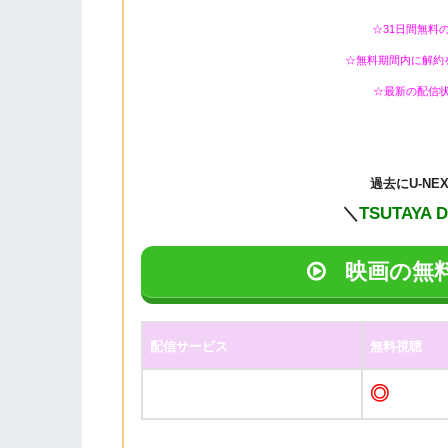
☆31日間無料
☆無料期間内に解約
☆最新の配信
過去に
U-N
＼
TSUTAYA 
映画の無
配信サービス
無料視聴
◎