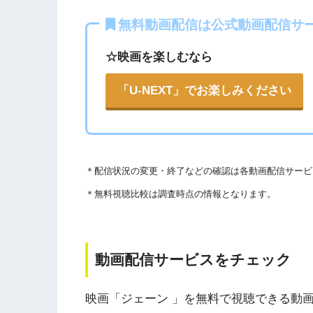
法律に触れることはもちろん、フィッシング詐
無料動画配信は公式動画配信サ
ります。
各動画共有サイトを実際に確認する
☆映画を楽しむなら
こうした動画共有サイトでの動画の視聴は控え
また、著作権については、保護の・違反に対し
▶︎Openload(アクセスブロック中）
「U-NEXT」でお楽しみください
WEBサイト参照）
▶︎9tsu
著作物の取り扱いについては注意喚起が「
公益
▶︎
Pandora.TV
されています。
＊
配信状況の変更・終了などの確認は各動画配信サービ
以下で紹介する動画配信サイトは安全に作品を視聴
▶︎
Dailymotion
＊無料視聴比較は調査時点の情報となります。
動画配信サービスをチェック
映画「ジェーン 」を無料で視聴できる動