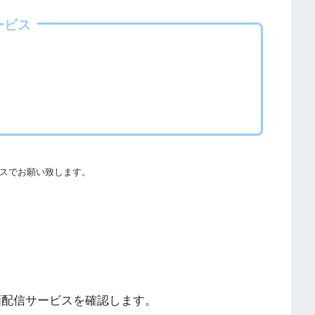
欺やウイルス感染によるスマホ・パソコントラブルの原因とな
ービス
る事をおすすめします。
ての厳罰化の法改正がされました。（詳しくは「
文化庁
」
社団法人著作物情報センター
」と「
日本民間放送連盟
」からも
スでお願い致します。
することができます。
画配信サービスを確認します。