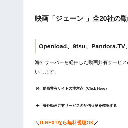
映画「ジェーン 」全20社の
Openload、9tsu、Pandora.
海外サーバーを経由した動画共有サービス
いします。
動画共有サイトの注意点（Click Here）
海外動画共有サービスの配信状況を確認する
Openload
や9tsu、無料ホームシアターなどの
＼
U-NEXTなら無料視聴OK
／
権を侵害している恐れがあります。