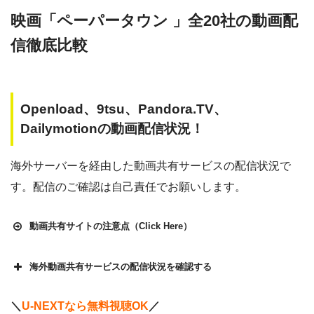
映画「ペーパータウン 」全20社の動画配
信徹底比較
Openload、9tsu、Pandora.TV、
Dailymotionの動画配信状況！
海外サーバーを経由した動画共有サービスの配信状況で
す。配信のご確認は自己責任でお願いします。
動画共有サイトの注意点（Click Here）
海外動画共有サービスの配信状況を確認する
Openload
や9tsu、無料ホームシアターなどの海外動画共有サ
＼
U-NEXTなら無料視聴OK
／
イトで配信されている動画は、著作権法や象徴権を侵害して