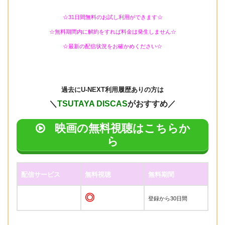
☆31日間無料のお試し利用ができます☆
☆無料期間内に解約をすれば料金は発生しません☆
☆最新の配信状況をお確かめください☆
過去に
U-NEXT利用履歴ありの方は
＼
TSUTAYA DISCAS
がおすすめ／
映画の無料視聴はこちらか
ら
配信サービス
無料視聴
無料期間
◎
登録から30日間