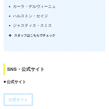
— おむ (@ika_hval)
April 29, 2020
カーラ・デルヴィーニュ
ハルストン・セイジ
ジャスティス・スミス
スタッフはこちらでチェック
ナットウルフ目当てでペーパータウン見
てるんだけど、アンセルエルゴート出て
SNS・公式サイト
るじゃないか！アンセルのIMDbにも映
画のキャストにも載ってなかったからビ
◾️ 公式サイト
ックリしたよー！カメオ出演てこと？？
やっぱfault in our stars繋がりかな？？出
番短いけどがっつり映ってた！普通にカ
公式サイト
ッコよかった〜！