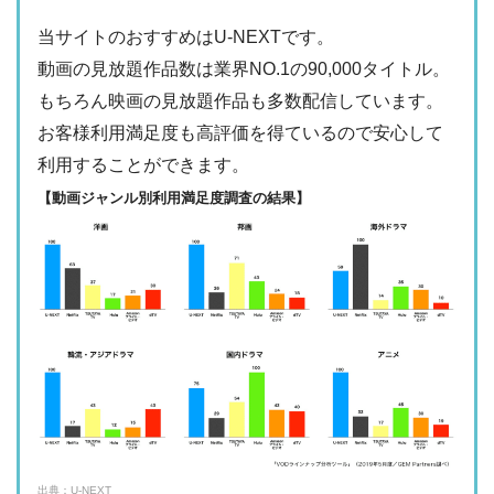
ー
・最大900P
・976円
当サイトのおすすめはU-NEXTです。
FODプレミアム
ー
ー
・視聴できません
動画の見放題作品数は業界NO.1の90,000タイトル。
日テレTADA
もちろん映画の見放題作品も多数配信しています。
・2週間
—
・0P
お客様利用満足度も高評価を得ているので安心して
・1017円
Paravi
ー
ー
利用することができます。
・視聴できません
TBS FREE
【動画ジャンル別利用満足度調査の結果】
・31日間
ー
・1000P
NHKオンデマン
・2189円
ー
ー
ド
・視聴できません
テレ朝動画
・31日間
◎
・600P
・2189円
ー
ー
U-NEXT
・視聴できません
ネットもテレ東
・30日間
—
・540P
ー
ー
・618円
・視聴できません
TELASA
FOD見逃し無料
出典：U-NEXT