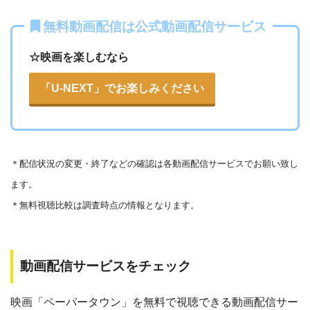
いる恐れがあります。
無料動画配信は公式動画配信サービス
法律に触れることはもちろん、フィッシング詐欺やウイルス
☆映画を楽しむなら
感染によるスマホ・パソコントラブルの原因となります。
こうした動画共有サイトでの動画の視聴は控える事をおすす
「U-NEXT」でお楽しみください
各動画共有サイトを実際に確認する
めします。
また、著作権については、保護の・違反に対しての厳罰化の
▶︎Openload(アクセスブロック中）
法改正がされました。（詳しくは「
文化庁
」WEBサイト参
▶︎9tsu
＊
配信状況の変更・終了などの確認は各動画配信サービスでお願い致し
照）
ます。
著作物の取り扱いについては注意喚起が「
公益社団法人著作
▶︎Pandora.TV
＊無料視聴比較は調査時点の情報となります。
物情報センター
」と「
日本民間放送連盟
」からもされていま
▶︎Dailymotion
す。
以下で紹介する動画配信サイトは安全に作品を視聴することがで
動画配信サービスをチェック
きます。
映画「ペーパータウン」を無料で視聴できる動画配信サー