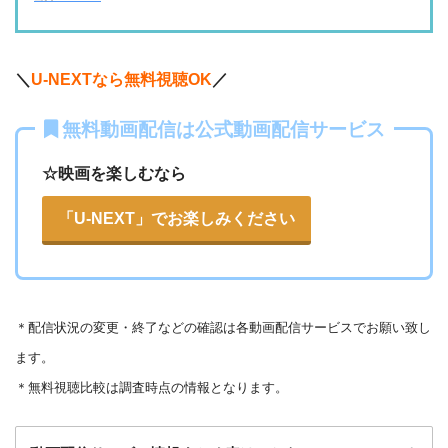
・2週間
ー
ー
ー
・視聴できません
・0P
ABCテレビ
・1056円
AbemaTV
＼
U-NEXTなら無料視聴OK
／
ー
ー
・視聴できません
無料動画配信は公式動画配信サービス
テレビ大阪
・31日間
—
・0P
・550円
dTV
☆映画を楽しむなら
ー
ー
・視聴できません
カンテレドーガ
「U-NEXT」でお楽しみください
・無料なし
ー
・0P
・880円~
Netflix
ー
ー
・視聴できません
ytv MyDo
＊
配信状況の変更・終了などの確認は各動画配信サービスでお願い致し
・30日間
—
・0P
ます。
ー
ー
・視聴できません
Amazonプライム・
・550円
MBS動画イズム
＊無料視聴比較は調査時点の情報となります。
ビデオ