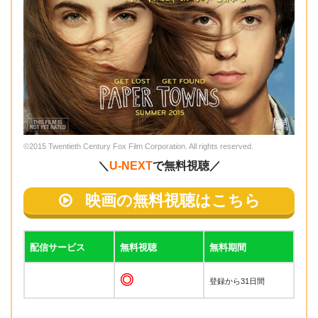
©2015 Twentieth Century Fox Film Corporation. All rights reserved.
＼
U-NEXT
で無料視聴／
映画の無料視聴はこちら
配信サービス
無料視聴
無料期間
◎
登録から31日間