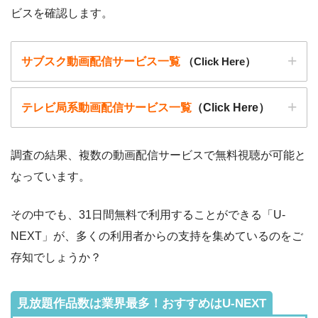
ビスを確認します。
サブスク動画配信サービス一覧
（Click Here）
テレビ局系動画配信サービス一覧
（Click Here）
調査の結果、複数の動画配信サービスで無料視聴が可能と
なっています。
動画配信サービ
・無料期間
配信
初回無料ポイント
ス
・月額料金
その中でも、31日間無料で利用することができる「U-
動画配信サービ
配信
配信期間
過去動画視聴
NEXT」が、多くの利用者からの支持を集めているのをご
ス
・2週間
ー
存知でしょうか？
・0P
・1026円
Hulu
ー
ー
・視聴できません
Tver
見放題作品数は業界最多！おすすめはU-NEXT
・2週間