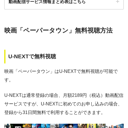
動画配信サービス情報まとめ表はこちら
ー
ー
・30日間
・視聴できません
◎
・0P
GYAO!
TSUTAYA DISC
・2052円
検索:
AS
映画「ペーパータウン」無料視聴方法
動画配信サービス
配信動画
月額
無料期間
・30日間
◎
・1600P
数
料
・1958円
music.jp
U-NEXTで無料視聴
music.jp
約180,000本
1958円
30日
・登録月無料
ゲオTV
約20,000本
1070円
14日
◎
映画「ペーパータウン」はU-NEXTで無料視聴が可能で
・550P
ビデオマーケッ
・550円
す。
ト
dTV
約120,000本
550円
31日
Paravi
約8,000本
1017円
14日
U-NEXTは通常登録の場合、月額2189円（税込）動画配信
・ポイント翌月還元
△
・0P
サービスですが、U-NEXTに初めてのお申し込みの場合、
・通年無料
TSUTAYA DISCAS
約24,000本
2417円
30日
DMM 動画
登録から31日間無料で利用することができます。
hulu
約50,000本
1026円
14日
・14日間無料