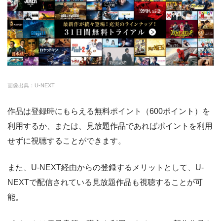
ー
・0P
FODプレミアム
約50,000本
976円
2週間
・1070円
ゲオTV
U-NEXT
約140,000本
2189円
31日
・14日間無料
クランクインビデ
約7,000本
1650円
14日
◎
・3000P
クランクインビ
・1650円
オ
デオ
画像出典：U-NEXT
amazon
約140,000本
約408円
30日
作品は登録時にもらえる無料ポイント（600ポイント）を
DMM
約7,000本
540円
なし
利用するか、または、見放題作品であればポイントを利用
NET FLIX
約10,000本
880円
なし
せずに視聴することができます。
ビデオマーケット
約200,000本
550円
登録月
また、U-NEXT経由からの登録するメリットとして、U-
ビデオパス
約10,000本
618円
30日
NEXTで配信されている見放題作品も視聴することが可
能。