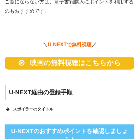
ご覧にならない方は、電子書籍購入にポイントを利用する
のもおすすめです。
＼
U-NEXTで無料視聴
／
映画の無料視聴はこちらから
U-NEXT経由の登録手順
スポイラーのタイトル
U-NEXTのホームページ
U-NEXTのおすすめポイントを確認しましょ