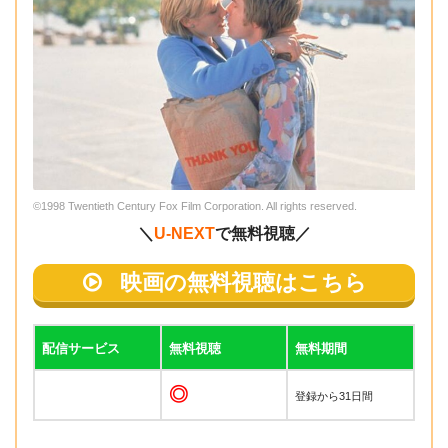
©1998 Twentieth Century Fox Film Corporation. All rights reserved.
＼
U-NEXT
で無料視聴／
映画の無料視聴はこちら
配信サービス
無料視聴
無料期間
◎
登録から31日間