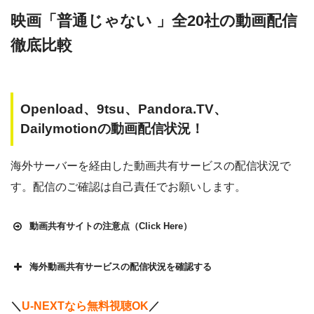
映画「普通じゃない 」全20社の動画配信
徹底比較
Openload、9tsu、Pandora.TV、
Dailymotionの動画配信状況！
海外サーバーを経由した動画共有サービスの配信状況で
す。配信のご確認は自己責任でお願いします。
動画共有サイトの注意点（Click Here）
海外動画共有サービスの配信状況を確認する
Openload
や9tsu、無料ホームシアターなどの海外動画共有サ
＼
U-NEXTなら無料視聴OK
／
イトで配信されている動画は、著作権法や象徴権を侵害して