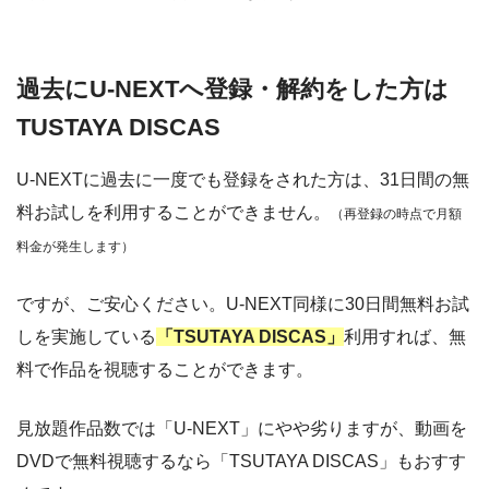
過去にU-NEXTへ登録・解約をした方は
TUSTAYA DISCAS
U-NEXTに過去に一度でも登録をされた方は、31日間の無
料お試しを利用することができません。
（再登録の時点で月額
料金が発生します）
ですが、ご安心ください。U-NEXT同様に30日間無料お試
しを実施している
「TSUTAYA DISCAS」
利用すれば、無
料で作品を視聴することができます。
見放題作品数では「U-NEXT」にやや劣りますが、動画を
DVDで無料視聴するなら「TSUTAYA DISCAS」もおすす