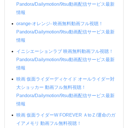
Pandora/Dailymotion/9tsu動画配信サービス最新
情報
orange-オレンジ- 映画無料動画フル視聴！
Pandora/Dailymotion/9tsu動画配信サービス最新
情報
イニシエーションラブ 映画無料動画フル視聴！
Pandora/Dailymotion/9tsu動画配信サービス最新
情報
映画 仮面ライダーディケイド オールライダー対
大ショッカー 動画フル無料視聴！
Pandora/Dailymotion/9tsu動画配信サービス最新
情報
映画 仮面ライダーW FOREVER ＡtoＺ/運命のガ
イアメモリ 動画フル無料視聴！