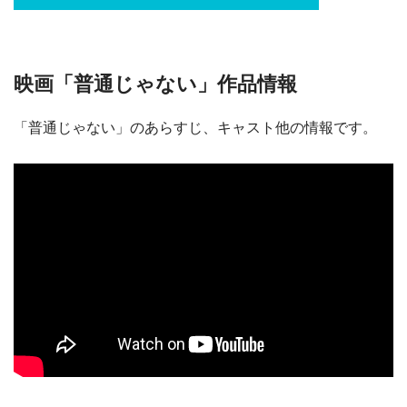
映画「普通じゃない」作品情報
「普通じゃない」のあらすじ、キャスト他の情報です。