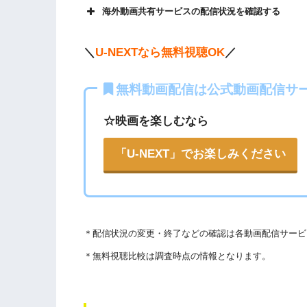
海外動画共有サービスの配信状況を確認する
Openload
や9tsu、無料ホームシアターなどの
＼
U-NEXTなら無料視聴OK
／
権を侵害している恐れがあります。
法律に触れることはもちろん、フィッシング詐
無料動画配信は公式動画配信サ
ります。
各動画共有サイトを実際に確認する
☆映画を楽しむなら
こうした動画共有サイトでの動画の視聴は控え
また、著作権については、保護の・違反に対し
▶︎Openload(アクセスブロック中）
「U-NEXT」でお楽しみください
WEBサイト参照）
▶︎9tsu
著作物の取り扱いについては注意喚起が「
公益
▶︎Pandora.TV
されています。
＊
配信状況の変更・終了などの確認は各動画配信サービ
以下で紹介する動画配信サイトは安全に作品を視聴
▶︎Dailymotion
＊無料視聴比較は調査時点の情報となります。