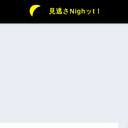
見逃さNighッt！