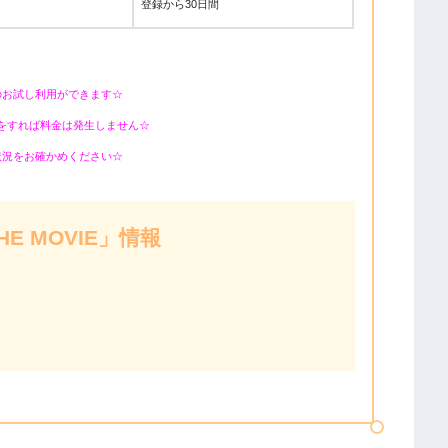
登録から30日間
のお試し利用ができます☆
をすれば料金は発生しません☆
状況をお確かめください☆
E MOVIE」情報