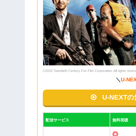
©2010 Twentieth Century Fox Film Corporation. All rights reser
＼
U-NE
U-NEX
配信サービス
無料視聴
◎