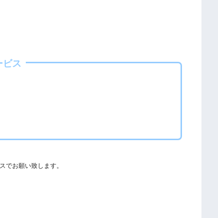
海外動画共有サイトで配信されている動画は、著作権法や象徴
欺やウイルス感染によるスマホ・パソコントラブルの原因とな
ービス
る事をおすすめします。
ての厳罰化の法改正がされました。（詳しくは「
文化庁
」
社団法人著作物情報センター
」と「
日本民間放送連盟
」からも
スでお願い致します。
することができます。