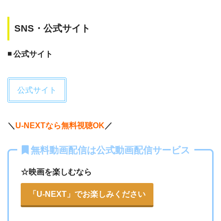
ウォールフラワーって映画 二度目観
SNS・公式サイト
賞。おばはんには別世界の青春ものだけ
どどこか懐かしくて泣けてくる。天真爛
◾️ 公式サイト
漫に見える人でも何かしら抱えてるもん
だよね。この映画のエズラミラーに惚れ
た。エンディングのデヴィッド・ボウイ
公式サイト
が光る。
— 紅 落葉 (@k8ochiba)
June 5, 2019
＼
U-NEXTなら無料視聴OK
／
無料動画配信は公式動画配信サービス
☆映画を楽しむなら
「U-NEXT」でお楽しみください