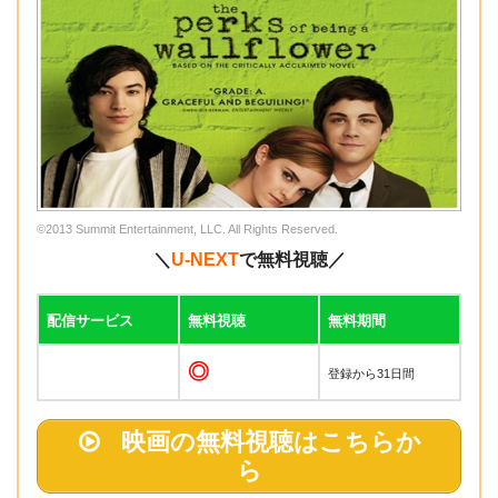
©2013 Summit Entertainment, LLC. All Rights Reserved.
＼
U-NEXT
で無料視聴／
配信サービス
無料視聴
無料期間
◎
登録から31日間
映画の無料視聴はこちらか
ら