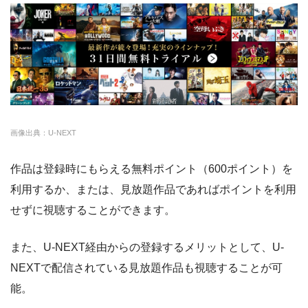
・14日間無料
ー
・0P
FODプレミアム
約50,000本
976円
2週間
・1070円
ゲオTV
U-NEXT
約140,000本
2189円
31日
・14日間無料
クランクインビデ
約7,000本
1650円
14日
—
・3000P
クランクインビ
・1650円
オ
デオ
画像出典：U-NEXT
amazon
約140,000本
約408円
30日
作品は登録時にもらえる無料ポイント（600ポイント）を
DMM
約7,000本
540円
なし
利用するか、または、見放題作品であればポイントを利用
NET FLIX
約10,000本
880円
なし
せずに視聴することができます。
ビデオマーケット
約200,000本
550円
登録月
また、U-NEXT経由からの登録するメリットとして、U-
ビデオパス
約10,000本
618円
30日
NEXTで配信されている見放題作品も視聴することが可
能。