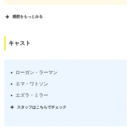
感想をもっとみる
キャスト
ウォールフラワー観賞終了！青春って感
じだわー！
ローガン・ラーマン
— Mikey (@mikey_1002)
December 30,
2016
エマ・ワトソン
エズラ・ミラー
スタッフはこちらでチェック