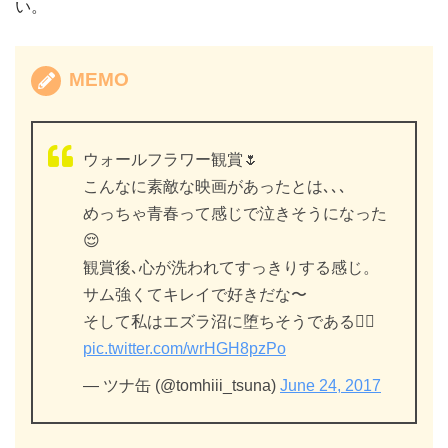
い。
MEMO
ウォールフラワー観賞🌷
こんなに素敵な映画があったとは､､､
めっちゃ青春って感じで泣きそうになった
😌
観賞後､心が洗われてすっきりする感じ。
サム強くてキレイで好きだな〜
そして私はエズラ沼に堕ちそうである✌🏻️
pic.twitter.com/wrHGH8pzPo
— ツナ缶 (@tomhiii_tsuna)
June 24, 2017