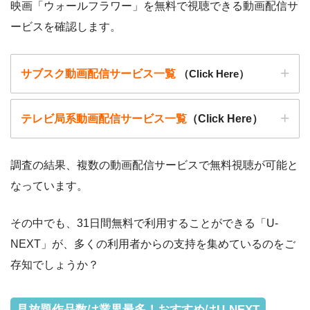
映画「ウォールフラワー」を無料で視聴できる動画配信サ
きます。
ービスを確認します。
サブスク動画配信サービス一覧
（Click Here）
テレビ局系動画配信サービス一覧
（Click Here）
調査の結果、複数の動画配信サービスで無料視聴が可能と
なっています。
動画配信サービ
・無料期間
配信
初回無料ポイント
ス
・月額料金
その中でも、31日間無料で利用することができる「U-
動画配信サービ
配信
配信期間
過去動画視聴
NEXT」が、多くの利用者からの支持を集めているのをご
ス
・2週間
ー
存知でしょうか？
・0P
・1026円
Hulu
ー
ー
・視聴できません
Tver
見放題作品数は業界最多！おすすめはU-NEXT