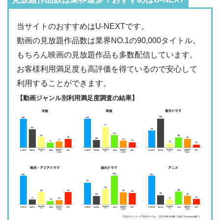
・2週間
ー
・最大900P
・976円
当サイトのおすすめはU-NEXTです。
FODプレミアム
ー
ー
・視聴できません
動画の見放題作品数は業界NO.1の90,000タイトル。
日テレTADA
もちろん映画の見放題作品も多数配信しています。
・2週間
—
・0P
お客様利用満足度も高評価を得ているので安心して
・1017円
Paravi
ー
ー
利用することができます。
・視聴できません
TBS FREE
【動画ジャンル別利用満足度調査の結果】
・31日間
ー
・1000P
NHKオンデマン
・2189円
ー
ー
ド
・視聴できません
テレ朝動画
・31日間
◎
・600P
・2189円
ー
ー
U-NEXT
・視聴できません
ネットもテレ東
・30日間
—
・540P
ー
ー
・618円
・視聴できません
TELASA