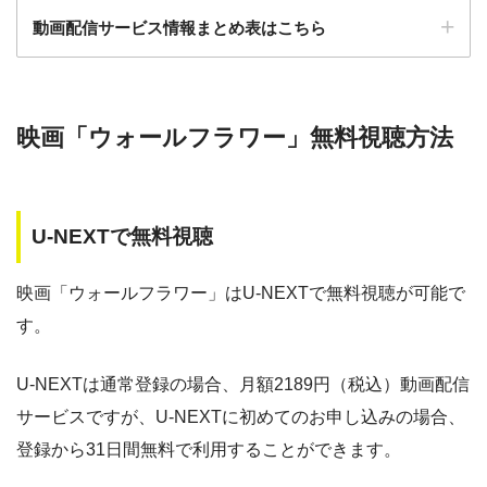
動画配信サービス情報まとめ表はこちら
ー
ー
・30日間
・視聴できません
◎
・0P
GYAO!
TSUTAYA DISC
・2052円
検索:
AS
映画「ウォールフラワー」無料視聴方法
動画配信サービス
配信動画
月額
無料期間
・30日間
◎
・1600P
数
料
・1958円
music.jp
U-NEXTで無料視聴
music.jp
約180,000本
1958円
30日
・登録月無料
ゲオTV
約20,000本
1070円
14日
◎
映画「ウォールフラワー」はU-NEXTで無料視聴が可能で
・550P
ビデオマーケッ
・550円
す。
ト
dTV
約120,000本
550円
31日
Paravi
約8,000本
1017円
14日
U-NEXTは通常登録の場合、月額2189円（税込）動画配信
・ポイント翌月還元
△
・0P
サービスですが、U-NEXTに初めてのお申し込みの場合、
・通年無料
TSUTAYA DISCAS
約24,000本
2417円
30日
DMM 動画
登録から31日間無料で利用することができます。
hulu
約50,000本
1026円
14日