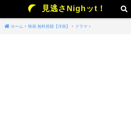
見逃さNighッt！
ホーム
映画 無料視聴【洋画】
ドラマ