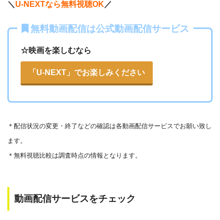
＼
U-NEXTなら無料視聴OK
／
Openload
や9tsu、無料ホームシアターなどの海外動画共有サ
無料動画配信は公式動画配信サービス
イトで配信されている動画は、著作権法や象徴権を侵害して
各動画共有サイトを実際に確認する
いる恐れがあります。
☆映画を楽しむなら
法律に触れることはもちろん、フィッシング詐欺やウイルス
▶︎Openload(アクセスブロック中）
「U-NEXT」でお楽しみください
感染によるスマホ・パソコントラブルの原因となります。
▶︎9tsu
こうした動画共有サイトでの動画の視聴は控える事をおすす
めします。
▶︎Pandora.TV
＊
配信状況の変更・終了などの確認は各動画配信サービスでお願い致し
また、著作権については、保護の・違反に対しての厳罰化の
▶︎Dailymotion
ます。
法改正がされました。（詳しくは「
文化庁
」WEBサイト参
＊無料視聴比較は調査時点の情報となります。
照）
著作物の取り扱いについては注意喚起が「
公益社団法人著作
物情報センター
」と「
日本民間放送連盟
」からもされていま
動画配信サービスをチェック
す。
以下で紹介する動画配信サイトは安全に作品を視聴することがで