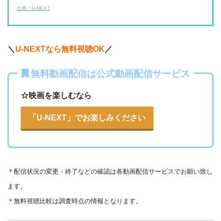
FOD見逃し無料
出典：U-NEXT
・2週間
ー
ー
ー
・視聴できません
・0P
ABCテレビ
・1056円
AbemaTV
＼
U-NEXTなら無料視聴OK
／
ー
ー
・視聴できません
無料動画配信は公式動画配信サービス
テレビ大阪
・31日間
◎
・0P
・550円
dTV
☆映画を楽しむなら
ー
ー
・視聴できません
カンテレドーガ
「U-NEXT」でお楽しみください
・無料なし
◎
・0P
・880円~
Netflix
ー
ー
・視聴できません
ytv MyDo
＊
配信状況の変更・終了などの確認は各動画配信サービスでお願い致し
・30日間
△
・0P
ます。
ー
ー
・視聴できません
Amazonプライム・
・550円
MBS動画イズム
＊無料視聴比較は調査時点の情報となります。
ビデオ