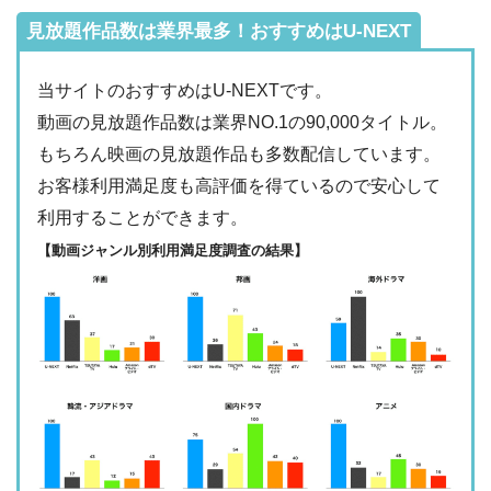
Tver
見放題作品数は業界最多！おすすめはU-NEXT
・2週間
ー
・最大900P
・976円
当サイトのおすすめはU-NEXTです。
FODプレミアム
ー
ー
・視聴できません
動画の見放題作品数は業界NO.1の90,000タイトル。
日テレTADA
もちろん映画の見放題作品も多数配信しています。
・2週間
△
・0P
お客様利用満足度も高評価を得ているので安心して
・1017円
Paravi
ー
ー
利用することができます。
・視聴できません
TBS FREE
【動画ジャンル別利用満足度調査の結果】
・31日間
ー
・1000P
NHKオンデマン
・2189円
ー
ー
ド
・視聴できません
テレ朝動画
・31日間
◎
・600P
・2189円
ー
ー
U-NEXT
・視聴できません
ネットもテレ東
・30日間