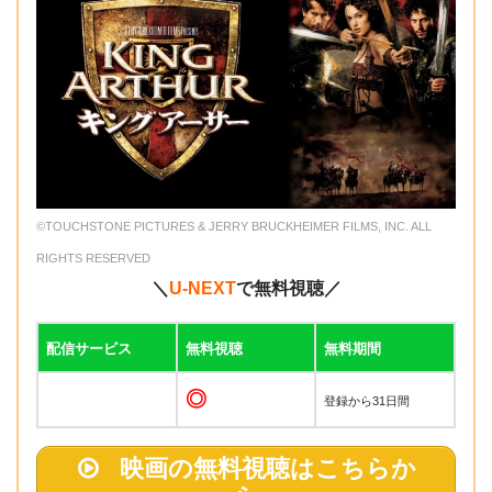
©TOUCHSTONE PICTURES & JERRY BRUCKHEIMER FILMS, INC. ALL
RIGHTS RESERVED
＼
U-NEXT
で無料視聴／
配信サービス
無料視聴
無料期間
◎
登録から31日間
映画の無料視聴はこちらか