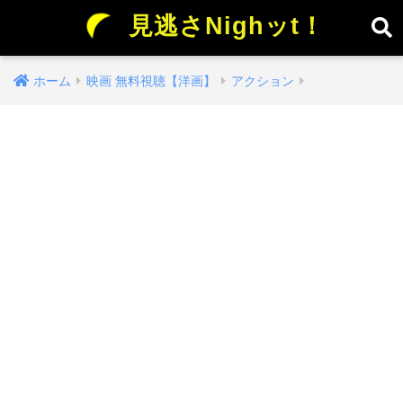
見逃さNighッt！
ホーム
映画 無料視聴【洋画】
アクション