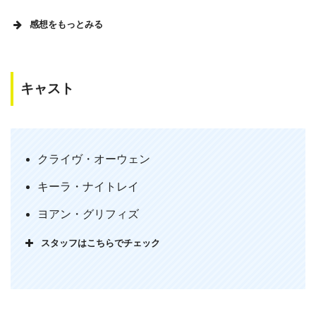
感想をもっとみる
キャスト
アントワン・フークア監督、クライヴ・
オーウェン主演の「キング・アーサー」
観了。非常に良く纏まった、アーサー王
クライヴ・オーウェン
伝説物語だね。父の剣を抜くという場面
キーラ・ナイトレイ
での不可思議な神聖さ以外は、全て実に
リアルに丁寧に描いている。クライヴも
ヨアン・グリフィズ
はまり役って感じだし、安定した良作だ
スタッフはこちらでチェック
と思う。
— 伊藤 文夫 (@bunta221)
October 14,
2013