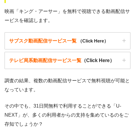
以下で紹介する動画配信サイトは安全に作品を視聴することがで
映画「キング・アーサー」を無料で視聴できる動画配信サ
きます。
ービスを確認します。
サブスク動画配信サービス一覧
（Click Here）
テレビ局系動画配信サービス一覧
（Click Here）
調査の結果、複数の動画配信サービスで無料視聴が可能と
なっています。
動画配信サービ
・無料期間
配信
初回無料ポイント
ス
・月額料金
その中でも、31日間無料で利用することができる「U-
動画配信サービ
配信
配信期間
過去動画視聴
NEXT」が、多くの利用者からの支持を集めているのをご
ス
・2週間
ー
存知でしょうか？
・0P
・1026円
Hulu
ー
ー
・視聴できません