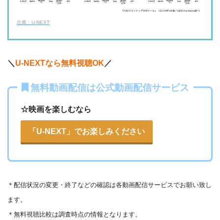
ー
・540P
ー
ー
・618円
・視聴できません
TELASA
FOD見逃し無料
出典：U-NEXT
・2週間
ー
ー
ー
・視聴できません
・0P
ABCテレビ
・1056円
AbemaTV
＼
U-NEXTなら無料視聴OK
／
ー
ー
・視聴できません
無料動画配信は公式動画配信サービス
テレビ大阪
・31日間
△
・0P
・550円
dTV
☆映画を楽しむなら
ー
ー
・視聴できません
カンテレドーガ
「U-NEXT」でお楽しみください
・無料なし
ー
・0P
・880円~
Netflix
ー
ー
・視聴できません
ytv MyDo
＊
配信状況の変更・終了などの確認は各動画配信サービスでお願い致し
・30日間
△
・0P
ます。
ー
ー
・視聴できません
Amazonプライム・
・550円
MBS動画イズム
＊無料視聴比較は調査時点の情報となります。
ビデオ