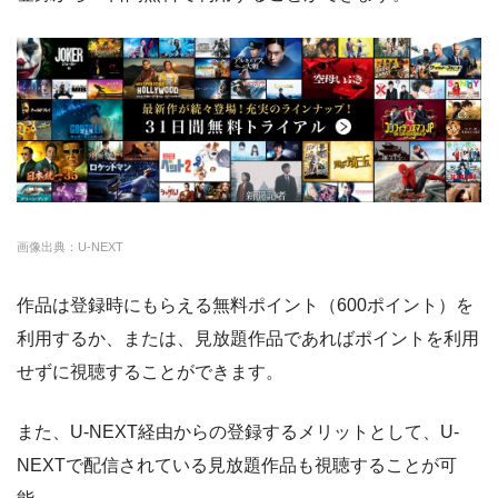
hulu
約50,000本
1026円
14日
・14日間無料
ー
・0P
FODプレミアム
約50,000本
976円
2週間
・1070円
ゲオTV
U-NEXT
約140,000本
2189円
31日
・14日間無料
クランクインビデ
約7,000本
1650円
14日
◎
・3000P
クランクインビ
・1650円
オ
デオ
画像出典：U-NEXT
amazon
約140,000本
約408円
30日
作品は登録時にもらえる無料ポイント（600ポイント）を
DMM
約7,000本
540円
なし
利用するか、または、見放題作品であればポイントを利用
NET FLIX
約10,000本
880円
なし
せずに視聴することができます。
ビデオマーケット
約200,000本
550円
登録月
また、U-NEXT経由からの登録するメリットとして、U-
ビデオパス
約10,000本
618円
30日
NEXTで配信されている見放題作品も視聴することが可