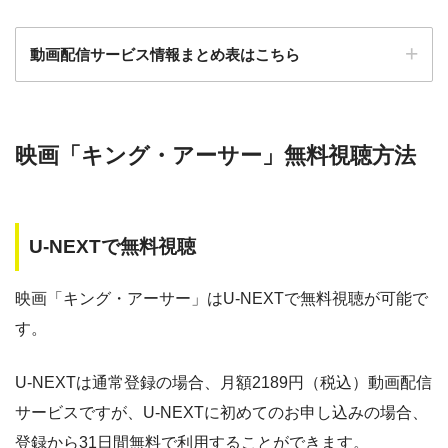
動画配信サービス情報まとめ表はこちら
ー
ー
・30日間
・視聴できません
◎
・0P
GYAO!
TSUTAYA DISC
・2052円
検索:
AS
映画「キング・アーサー」無料視聴方法
動画配信サービス
配信動画
月額
無料期間
・30日間
◎
・1600P
数
料
・1958円
music.jp
U-NEXTで無料視聴
music.jp
約180,000本
1958円
30日
・登録月無料
ゲオTV
約20,000本
1070円
14日
◎
映画「キング・アーサー」はU-NEXTで無料視聴が可能で
・550P
ビデオマーケッ
・550円
す。
ト
dTV
約120,000本
550円
31日
Paravi
約8,000本
1017円
14日
U-NEXTは通常登録の場合、月額2189円（税込）動画配信
・ポイント翌月還元
△
・0P
サービスですが、U-NEXTに初めてのお申し込みの場合、
・通年無料
TSUTAYA DISCAS
約24,000本
2417円
30日
DMM 動画
登録から31日間無料で利用することができます。