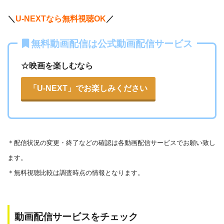
＼
U-NEXTなら無料視聴OK
／
Openload
や9tsu、無料ホームシアターなどの海外動画共有サ
無料動画配信は公式動画配信サービス
イトで配信されている動画は、著作権法や象徴権を侵害して
各動画共有サイトを実際に確認する
いる恐れがあります。
☆映画を楽しむなら
法律に触れることはもちろん、フィッシング詐欺やウイルス
▶︎Openload(アクセスブロック中）
「U-NEXT」でお楽しみください
感染によるスマホ・パソコントラブルの原因となります。
▶︎9tsu
こうした動画共有サイトでの動画の視聴は控える事をおすす
めします。
▶︎Pandora.TV
＊
配信状況の変更・終了などの確認は各動画配信サービスでお願い致し
また、著作権については、保護の・違反に対しての厳罰化の
▶︎Dailymotion
ます。
法改正がされました。（詳しくは「
文化庁
」WEBサイト参
＊無料視聴比較は調査時点の情報となります。
照）
著作物の取り扱いについては注意喚起が「
公益社団法人著作
物情報センター
」と「
日本民間放送連盟
」からもされていま
動画配信サービスをチェック
す。