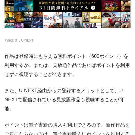
FODプレミアム
約50,000本
976円
2週間
・1070円
ゲオTV
U-NEXT
約140,000本
2189円
31日
・14日間無料
クランクインビデ
約7,000本
1650円
14日
ー
・3000P
クランクインビ
・1650円
オ
画像出典：U-NEXT
デオ
amazon
約140,000本
約408円
30日
作品は登録時にもらえる無料ポイント（600ポイント）を
利用するか、または、見放題作品であればポイントを利用
DMM
約7,000本
540円
なし
せずに視聴することができます。
NET FLIX
約10,000本
880円
なし
また、U-NEXT経由からの登録するメリットとして、U-
ビデオマーケット
約200,000本
550円
登録月
NEXTで配信されている見放題作品も視聴することが可
ビデオパス
約10,000本
618円
30日
能。
ポイントは電子書籍の購入も利用できるので、新作作品を
ご覧にならない方は、電子書籍購入にポイントを利用する