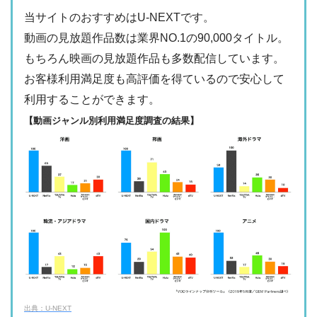
・最大900P
・976円
当サイトのおすすめはU-NEXTです。
FODプレミアム
ー
ー
・視聴できません
動画の見放題作品数は業界NO.1の90,000タイトル。
日テレTADA
もちろん映画の見放題作品も多数配信しています。
・2週間
ー
・0P
お客様利用満足度も高評価を得ているので安心して
・1017円
Paravi
ー
ー
利用することができます。
・視聴できません
TBS FREE
【動画ジャンル別利用満足度調査の結果】
・31日間
ー
・1000P
NHKオンデマン
・2189円
ー
ー
ド
・視聴できません
テレ朝動画
・31日間
◎
・600P
・2189円
ー
ー
U-NEXT
・視聴できません
ネットもテレ東
・30日間
◎
・540P
ー
ー
・618円
・視聴できません
TELASA
FOD見逃し無料
出典：U-NEXT