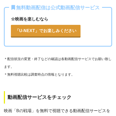
Openload
や9tsu、無料ホームシアターなどの海外動画共有サ
無料動画配信は公式動画配信サービス
イトで配信されている動画は、著作権法や象徴権を侵害して
各動画共有サイトを実際に確認する
いる恐れがあります。
☆映画を楽しむなら
法律に触れることはもちろん、フィッシング詐欺やウイルス
▶︎Openload(アクセスブロック中）
「U-NEXT」でお楽しみください
感染によるスマホ・パソコントラブルの原因となります。
▶︎9tsu
こうした動画共有サイトでの動画の視聴は控える事をおすす
めします。
▶︎Pandora.TV
＊
配信状況の変更・終了などの確認は各動画配信サービスでお願い致し
また、著作権については、保護の・違反に対しての厳罰化の
▶︎Dailymotion
ます。
法改正がされました。（詳しくは「
文化庁
」WEBサイト参
＊無料視聴比較は調査時点の情報となります。
照）
著作物の取り扱いについては注意喚起が「
公益社団法人著作
物情報センター
」と「
日本民間放送連盟
」からもされていま
動画配信サービスをチェック
す。
以下で紹介する動画配信サイトは安全に作品を視聴することがで
映画「Bの戦場」を無料で視聴できる動画配信サービスを
きます。