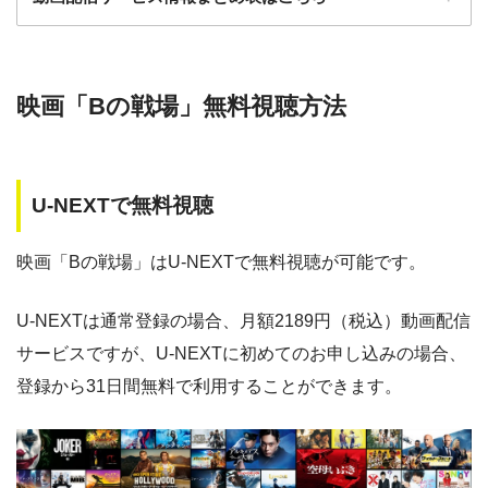
ー
ー
・30日間
・視聴できません
◎
・0P
GYAO!
TSUTAYA DISC
・2052円
検索:
AS
映画「Bの戦場」無料視聴方法
動画配信サービス
配信動画
月額
無料期間
・30日間
◎
・1600P
数
料
・1958円
music.jp
U-NEXTで無料視聴
music.jp
約180,000本
1958円
30日
・登録月無料
ゲオTV
約20,000本
1070円
14日
◎
映画「Bの戦場」はU-NEXTで無料視聴が可能です。
・550P
ビデオマーケッ
・550円
ト
dTV
約120,000本
550円
31日
U-NEXTは通常登録の場合、月額2189円（税込）動画配信
Paravi
約8,000本
1017円
14日
サービスですが、U-NEXTに初めてのお申し込みの場合、
・ポイント翌月還元
ー
・0P
登録から31日間無料で利用することができます。
・通年無料
TSUTAYA DISCAS
約24,000本
2417円
30日
DMM 動画
hulu
約50,000本
1026円
14日
・14日間無料
◎
・0P