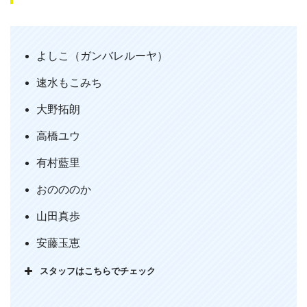
映画『Bの戦場』
お笑いのガンバルーヤよしこちゃんが好
きで 借りて見てみたww
よしこ（ガンバレルーヤ）
めっちゃ面白かったし ウエディングプ
速水もこみち
ランナーになりたくなったし 結婚いい
なぁと思った♡♡
大野拓朗
あと感動して 泣いたし😭
高橋ユウ
って ブスブスって もこみちさんが言
有村藍里
うから ひどいww
pic.twitter.com/5CDFp52hEH
おのののか
— みき (@mk19940804)
February 26,
山田真歩
2020
安藤玉恵
スタッフはこちらでチェック