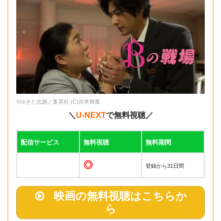
©ゆきた志旗／集英社 (C)吉本興業
＼
U-NEXT
で無料視聴／
配信サービス
無料視聴
無料期間
◎
登録から31日間
映画の無料視聴はこちらか
ら