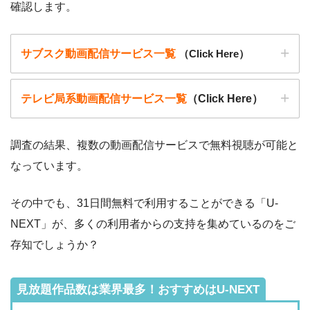
確認します。
サブスク動画配信サービス一覧
（Click Here）
テレビ局系動画配信サービス一覧
（Click Here）
調査の結果、複数の動画配信サービスで無料視聴が可能と
なっています。
動画配信サービ
・無料期間
配信
初回無料ポイント
ス
・月額料金
その中でも、31日間無料で利用することができる「U-
動画配信サービ
配信
配信期間
過去動画視聴
NEXT」が、多くの利用者からの支持を集めているのをご
ス
・2週間
ー
存知でしょうか？
・0P
・1026円
Hulu
ー
ー
・視聴できません
Tver
見放題作品数は業界最多！おすすめはU-NEXT
・2週間
◎