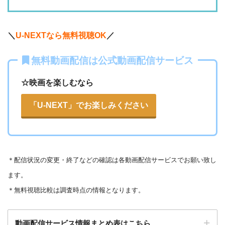
・2週間
ー
ー
ー
・視聴できません
・0P
ABCテレビ
・1056円
AbemaTV
＼
U-NEXTなら無料視聴OK
／
ー
ー
・視聴できません
無料動画配信は公式動画配信サービス
テレビ大阪
・31日間
ー
・0P
・550円
dTV
☆映画を楽しむなら
ー
ー
・視聴できません
カンテレドーガ
「U-NEXT」でお楽しみください
・無料なし
ー
・0P
・880円~
Netflix
ー
ー
・視聴できません
ytv MyDo
＊
配信状況の変更・終了などの確認は各動画配信サービスでお願い致し
・30日間
△
・0P
ます。
ー
ー
・視聴できません
Amazonプライム・
・550円
MBS動画イズム
＊無料視聴比較は調査時点の情報となります。
ビデオ
動画配信サービス情報まとめ表はこちら