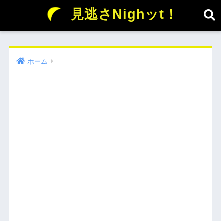
見逃さNighッt！
ホーム